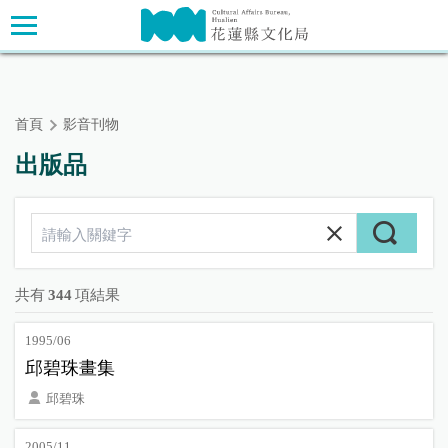
跳
主要內容區塊
到
主
要
內
首頁
影音刊物
容
區
出版品
塊
共有
344
項結果
1995/06
邱碧珠畫集
邱碧珠
2005/11