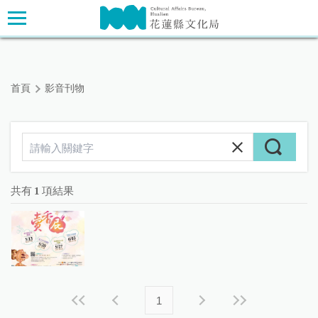
跳
主要內容區塊
到
主
要
內
首頁
影音刊物
容
區
塊
共有
1
項結果
1