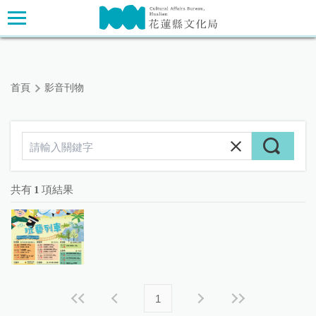
跳
主要內容區塊
到
主
要
內
首頁
影音刊物
容
區
塊
共有
1
項結果
1