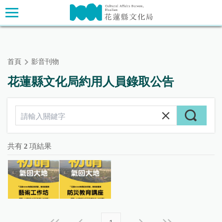
跳
主要內容區塊
到
主
要
內
首頁
影音刊物
容
區
花蓮縣文化局約用人員錄取公告
塊
共有
2
項結果