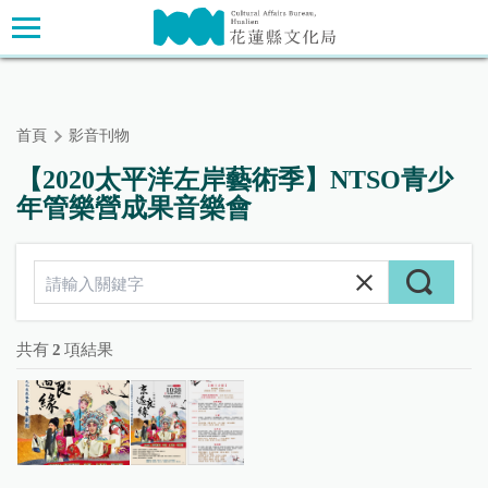
跳
主要內容區塊
到
主
要
內
首頁
影音刊物
容
區
【2020太平洋左岸藝術季】NTSO青少
塊
年管樂營成果音樂會
共有
2
項結果