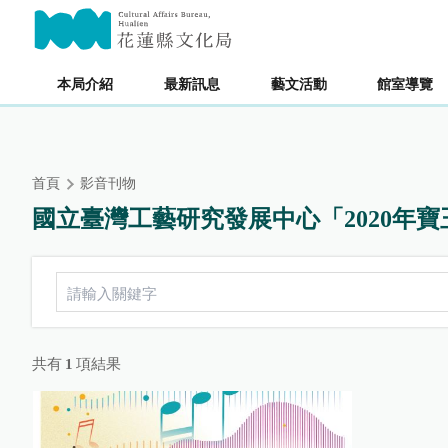
跳
主要內容區塊
到
主
要
本局介紹
最新訊息
藝文活動
館室導覽
內
容
區
塊
首頁
影音刊物
國立臺灣工藝研究發展中心「2020年
共有
1
項結果