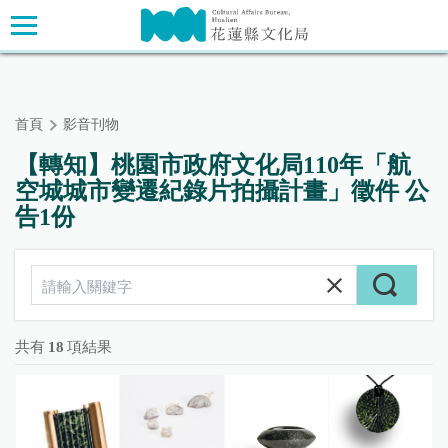
跳
主要內容區塊
到
主
要
內
首頁
影音刊物
容
區
【轉知】桃園市政府文化局110年「航
塊
空城城市變遷紀錄片拍攝計畫」徵件 公
告1份
共有
18
項結果