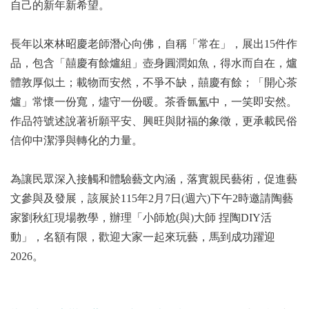
自己的新年新希望。
長年以來林昭慶老師潛心向佛，自稱「常在」，展出15件作
品，包含「囍慶有餘爐組」壺身圓潤如魚，得水而自在，爐
體敦厚似土；載物而安然，不爭不缺，囍慶有餘；「開心茶
爐」常懷一份寬，燼守一份暖。茶香氤氳中，一笑即安然。
作品符號述說著祈願平安、興旺與財福的象徵，更承載民俗
信仰中潔淨與轉化的力量。
為讓民眾深入接觸和體驗藝文內涵，落實親民藝術，促進藝
文參與及發展，該展於115年2月7日(週六)下午2時邀請陶藝
家劉秋紅現場教學，辦理「小師尬(與)大師 捏陶DIY活
動」，名額有限，歡迎大家一起來玩藝，馬到成功躍迎
2026。