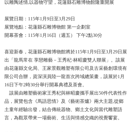
以雕陶述情,以器物守望，花蓮縣石雕博物館隆重開展
展覽日期：115年1月9日至3月29日
展覽地點：花蓮縣石雕博物館 第一企劃室
開幕茶會：115年1月16日（週五） 下午2點30分
喜迎新春，花蓮縣石雕博物館將於115年1月9日至3月29日展
出「龍馬常在 享戀雕藝－王秀杞·林昭慶雙人聯展」。該展
由花蓮縣文化局、王家景觀雕塑有限公司及古采藝創環境有
限公司合辦，資深演員陸一龍首次跨域總策畫，該展於1月
16日下午2時30分舉行開幕典禮及茶會。
該展由雕塑藝術家王秀杞與林昭慶攜手展出50件代表性作
品，展覽包含《馬語思情》及《藝術茶爐》兩大主題,從鄉
土童年經驗出發，結合傳統器物、鄉土文化與當代雕塑語
言，為觀眾帶來一場藝術、生活與情感交織的視覺饗宴。