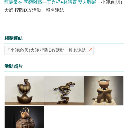
龍馬常在 享戀雕藝—王秀杞●林昭慶 雙人聯展
「小師尬(與)
大師 捏陶DIY活動」報名連結
相關連結
「小師尬(與)大師 捏陶DIY活動」報名連結
活動照片