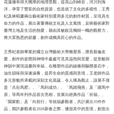
花蓮擁有得天獨厚的地理景觀，從高山到峽谷，河川到海
洋，孕育了豐富的自然資源，也造就了文化的多樣性，王秀
杞及林昭慶兩位藝術家特別選用多元的創作材質，呈現具生
命力的作品，展出著重傳統文化及人文風情，反映藝術家對
臺灣土地及生活的熱愛，藉由其敏銳且獨樹一幟的觀察力，
將大眾熟悉的節慶，創作成獨具匠心的作品。
王秀杞老師畢業於國立台灣藝術大學雕塑系，擅長親倫友
愛，創作的姿態與神情中處處可見其温煦與至愛，從形貌與
神韻中展現温馨與幸福，在雕塑作品的線條與驅體基石中，
油生韻味與深遂涵養，提昇生命的質感與意境，王老師作品
多元形貌所承載的深刻文化底蘊，令人嘆為觀止，該展不僅
是「兵壯馬肥」、「馬到成功」、「馬踏飛燕」及「躍馬中
原」等馬年列作品首次亮相，並展出經典作品「祈福」、
「闔家歡」及「向前行」等祝福參觀者，共計展出35件作
品，期許參觀者在2026新春之際，優游其中的意境，創造出