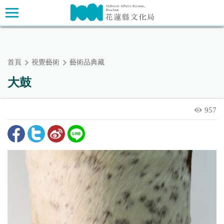
跳
主要內容區塊
到
主
要
內
首頁
視覺藝術
藝術品典藏
容
區
大鼓
塊
957