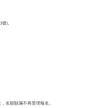
號
。
3
)
主，名額額滿不再受理報名。