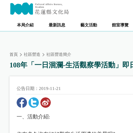
跳
主要內容區塊
到
主
要
本局介紹
最新訊息
藝文活動
館室導覽
內
容
區
塊
首頁
社區營造
社區營造簡介
108年「一日洄瀾-生活觀察學活動」即
公告日期：2019-11-21
一、活動介紹
: