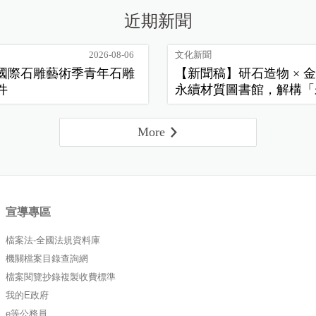
近期新聞
2026-08-06
文化新聞
花蓮國際石雕藝術季青年石雕
【新聞稿】研石造物 × 金
件
永續材質圖書館，解構「
常」新樣貌
More
宣導專區
檔案法-全國法規資料庫
機關檔案目錄查詢網
檔案閱覽抄錄複製收費標準
我的E政府
e等公務員