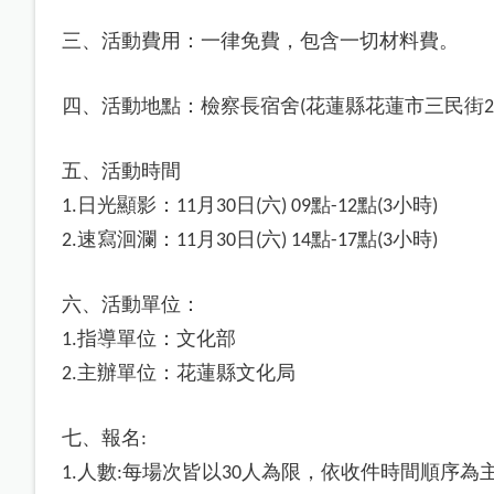
三、活動費用：一律免費，包含一切材料費。
四、活動地點：檢察長宿舍
花蓮縣花蓮市三民街
(
2
五、活動時間
日光顯影：
月
日
六
點
點
小時
1.
11
30
(
) 09
-12
(3
)
速寫洄瀾：
月
日
六
點
點
小時
2.
11
30
(
) 14
-17
(3
)
六、活動單位：
指導單位：文化部
1.
主辦單位：花蓮縣文化局
2.
七、報名
:
人數
每場次皆以
人為限，依收件時間順序為
1.
:
30