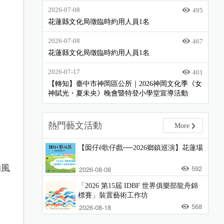
2026-07-08
495
花蓮縣文化局徵臨時約用人員1名
2026-07-08
467
花蓮縣文化局徵臨時約用人員1名
2026-07-17
401
【轉知】臺中市神岡區公所｜2026神岡文化季《女
神賦光・夏未央》晚會暨特登小學堂宣導活動
熱門藝文活動
More
。
【囡仔ê歌仔戲──2026鄉鎮巡演】花蓮場
的風
592
2026-08-08
「2026 第15屆 IDBF 世界俱樂部龍舟錦
標賽」裝置藝術工作坊
568
2026-08-18