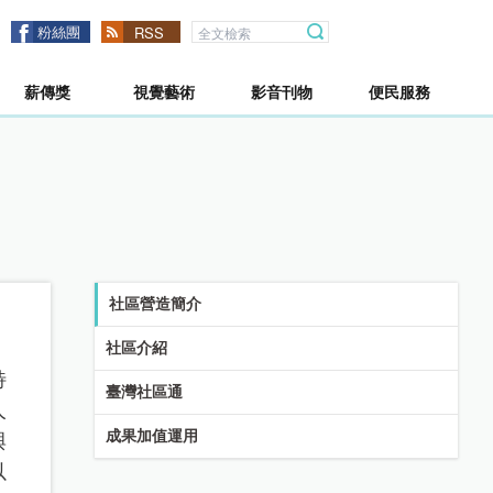
粉絲團
RSS
薪傳獎
視覺藝術
影音刊物
便民服務
社區營造簡介
社區介紹
特
臺灣社區通
人
成果加值運用
與
以