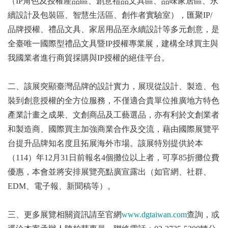
（IP角色及授權產品區、創意禮品文具區、品味家居區、永
續設計及包裝區、智慧生活區、創作者實驗室），匯聚IP/
品牌授權、禮品文具、家居用品至永續設計等多元創意，是
全臺唯一國際型禮品文具暨IP授權專業展，建構全球買主與
我國業者進行商貿採購與IP授權的絕佳平台。
二、該展突顯臺灣品牌的設計實力，展現從設計、製造、包
裝到創意授權的全方位服務，不僅適合貴單位推廣地方特色
產業計畫之成果、文創商品及工藝選品，亦有利於文創業者
和製造商、國際買主加強商業合作及交流，藉由國際展覽平
台提升品牌知名度且拓展海外市場。該展特別提供於本
（114）年12月31日前報名4個攤位以上者，可享85折攤位費
優惠，本會並將安排展覽亮點廣宣露出（如官網、社群、
EDM、電子報、新聞稿等）。
三、更多展覽相關資訊請至官網
www.dgtaiwan.com
查詢，或