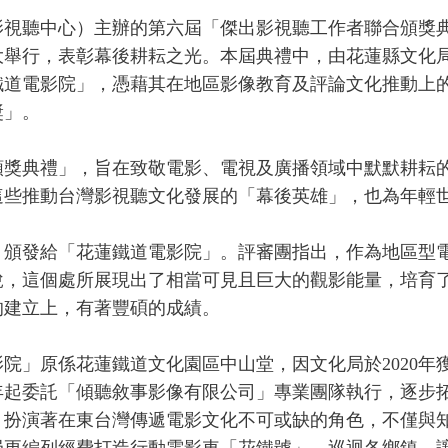
視聽中心）主辦的第六屆「傑出影視聽工作者聯合頒獎
盛大舉行，表彰幕後耕耘之光。本屆典禮中，由花蓮縣文化
鐵道電影院」，憑藉其在地區影像教育及評論文化推動上
獎」。
頒獎典禮」，旨在致敬電影、電視及廣播領域中默默耕耘
這些推動台灣影視聽文化發展的「幕後英雄」，也為年輕
頒發給「花蓮鐵道電影院」。評審團指出，作為地區型
說，這個處所展現出了相當可見且巨大的觀影能量，培育
的建立上，有著豐碩的成績。
」原係花蓮鐵道文化園區中山堂，因文化局於2020年
1年起委託「傾聽敘事影像有限公司」專業團隊執行，逐步
」扮演著在東台灣傳遞電影文化不可或缺的角色，不僅與
局更編列經費打造行動電影車「花鐵號」，巡迴各鄉鎮，