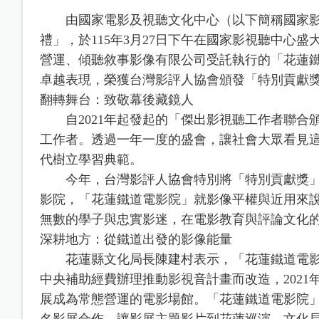
由國家電影及視聽文化中心（以下簡稱國家影
禮」，於115年3月27日下午在國家影視聽中心
營運、傾聽敘事影像有限公司受託執行的「花蓮
卓越表現，榮獲台灣影評人協會頒發「特別貢獻
翻轉舞台：致敬幕後藏鏡人
自2021年起發起的「傑出影視聽工作者聯合
工作者。透過一年一度的盛會，讓社會大眾看見
代樹立學習典範。
今年，台灣影評人協會特別將「特別貢獻獎」
影院，「花蓮鐵道電影院」就影像平權與近用來
無數的學子與忠實影迷，在電影教育與評論文化
深耕地方：從鐵道出發的影像能量
花蓮縣文化局長陳建村表示，「花蓮鐵道電影院
中央補助經費辦理推動影視音計畫而改造，202
展成為常態營運的電影場館。「花蓮鐵道電影院
名影展合作，讓影展主題影片到花蓮巡演，文化