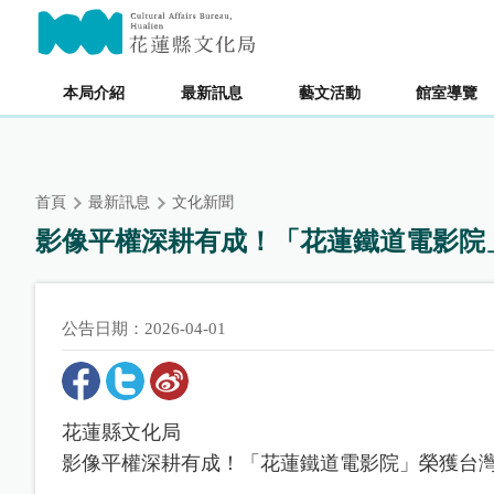
跳
主要內容區塊
到
主
要
本局介紹
最新訊息
藝文活動
館室導覽
內
容
區
塊
首頁
最新訊息
文化新聞
影像平權深耕有成！「花蓮鐵道電影院
公告日期：2026-04-01
花蓮縣文化局
影像平權深耕有成！「花蓮鐵道電影院」榮獲台