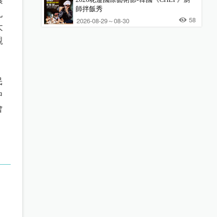
師拌飯秀
扎
58
2026-08-29～08-30
大
觀
民
中
會