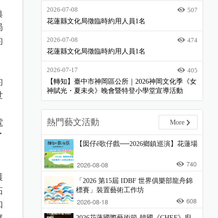
2026-07-08
507
典
花蓮縣文化局徵臨時約用人員1名
局
的
2026-07-08
474
花蓮縣文化局徵臨時約用人員1名
2026-07-17
405
的
【轉知】臺中市神岡區公所｜2026神岡文化季《女
神賦光・夏未央》晚會暨特登小學堂宣導活動
世
熱門藝文活動
電
More
了
【囡仔ê歌仔戲──2026鄉鎮巡演】花蓮場
740
2026-08-08
獲
「2026 第15屆 IDBF 世界俱樂部龍舟錦
拓
標賽」裝置藝術工作坊
608
2026-08-18
知
讓
2026花蓮國際藝術節-韓國《CHEF》廚