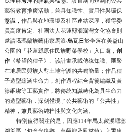
眾
理解海洋的脾氣
與樣態。設置期間規劃的公共
藝術教育推廣活動，兼具知識性、實用性與環保
意識
，
作品與在地環境及社區連結深厚，獲得委
員高度肯定。社團法人花蓮縣洄瀾灣文化協會則
邀請噶瑪蘭族藝術家馬浪
‧烏瓦日
於坐落在美崙山
公園的「花蓮縣原住民族野菜學校」入口處，
創
作
《希望的種子》。該計畫承載傳統知識、匯聚
在地居民與族人對土地守護的共鳴能量；作品種
子造型蘊涵生命力，創作過程結合背簍編織及黃
籐綑綁等工藝實作，將傳統知識轉化為具生命力
的造型藝術，深刻體現了公共藝術的「公共性」
精神，兼具藝術純粹性與文化內涵。
特別值得關注的是，因應114年馬太鞍溪堰塞
湖災區（包含光復鄉、萬榮鄉及鳳林鎮）之重建