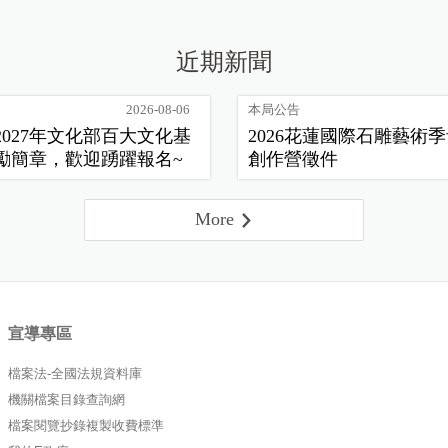
近期新聞
2026-08-06
本局公告
2027年文化部百大文化基
2026花蓮國際石雕藝術
勵簡章，歡迎踴躍報名~
創作營徵件
More
宣導專區
檔案法-全國法規資料庫
機關檔案目錄查詢網
檔案閱覽抄錄複製收費標準