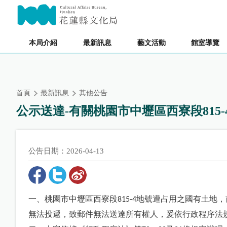
跳
主要內容區塊
到
主
要
本局介紹
最新訊息
藝文活動
館室導覽
內
容
區
塊
首頁
最新訊息
其他公告
公示送達-有關桃園市中壢區西寮段81
公告日期：2026-04-13
一、桃園市中壢區西寮段
地號遭占用之國有土地，
815-4
無法投遞，致郵件無法送達所有權人，爰依行政程序法