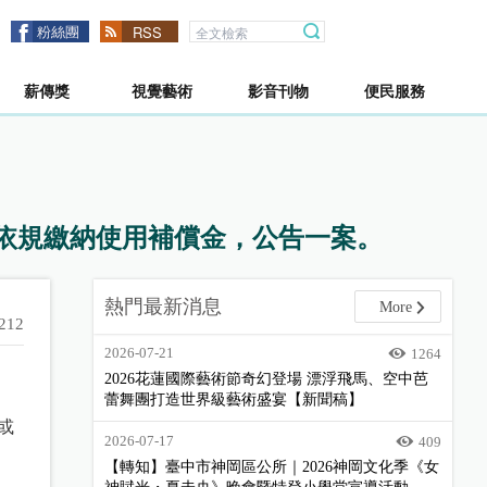
粉絲團
RSS
薪傳獎
視覺藝術
影音刊物
便民服務
人依規繳納使用補償金，公告一案。
熱門最新消息
More
212
2026-07-21
1264
2026花蓮國際藝術節奇幻登場 漂浮飛馬、空中芭
蕾舞團打造世界級藝術盛宴【新聞稿】
或
2026-07-17
409
【轉知】臺中市神岡區公所｜2026神岡文化季《女