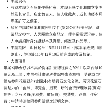
申請資格：
設籍本縣之石藝創作藝術家、本縣石藝文化相關立案團
體及其會員、店家負責人、個人收藏家，或其他經本局
專案許可之個案。
須於申請時檢附相關證明文件(例如公司行號登記、商
業登記抄本、人民團體立案登記、理事長當選證書，個
人申請須附身分證影本及實績、經歷及作品等)。
申請期限：即日起至115年11月15日止(或本案經費用罄
為止)，並須於115年12月10日前完成結案及核銷。
支應項目：
每案補助金額以不高於提案計畫總經費之70%且以新台幣10
萬元為上限，本局視計畫總經費綜整審查核補：受邀或自行
報名參與花蓮縣外(含國外)有助賞石文化交流、展現花蓮石
藝魅力的「會展、博覽會、競賽、研討會或辦理展覽(售)活
動等」之報名費(場租費、攤位費)、交通費、運費、住宿
費；申請時須檢附參與活動之證明文件。