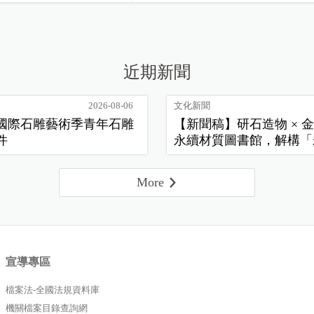
近期新聞
2026-08-06
文化新聞
花蓮國際石雕藝術季青年石雕
【新聞稿】研石造物 × 金
件
永續材質圖書館，解構「
常」新樣貌
More
宣導專區
檔案法-全國法規資料庫
機關檔案目錄查詢網