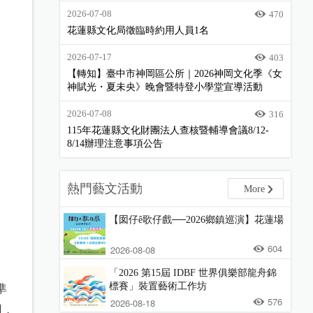
2026-07-08
470
花蓮縣文化局徵臨時約用人員1名
2026-07-17
403
【轉知】臺中市神岡區公所｜2026神岡文化季《女
神賦光・夏未央》晚會暨特登小學堂宣導活動
2026-07-08
316
115年花蓮縣文化財團法人查核暨輔導會議8/12-
8/14辦理注意事項公告
熱門藝文活動
More
【囡仔ê歌仔戲──2026鄉鎮巡演】花蓮場
604
2026-08-08
「2026 第15屆 IDBF 世界俱樂部龍舟錦
標賽」裝置藝術工作坊
準
576
2026-08-18
用，