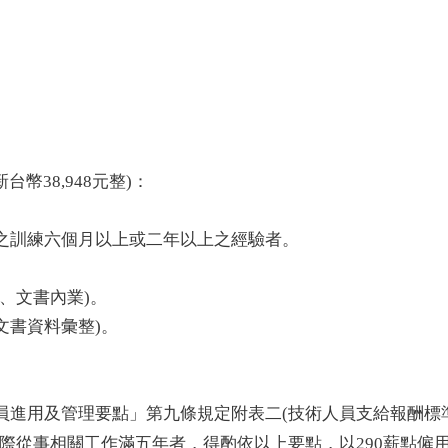
。
幣38,948元整)
：
之訓練六個月以上或二年以上之經驗者。
、文書內業)。
文書資料彙整)。
員進用及管理要點」第九條規定附表二(技術人員支給報酬標
際從事相關工作滿五年者，得酌依以上要點，以290薪點僱