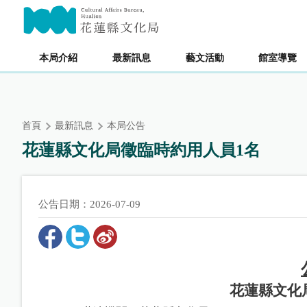
跳
主要內容區塊
到
主
要
本局介紹
最新訊息
藝文活動
館室導覽
內
容
區
塊
首頁
最新訊息
本局公告
花蓮縣文化局徵臨時約用人員1名
公告日期：2026-07-09
花蓮縣文化