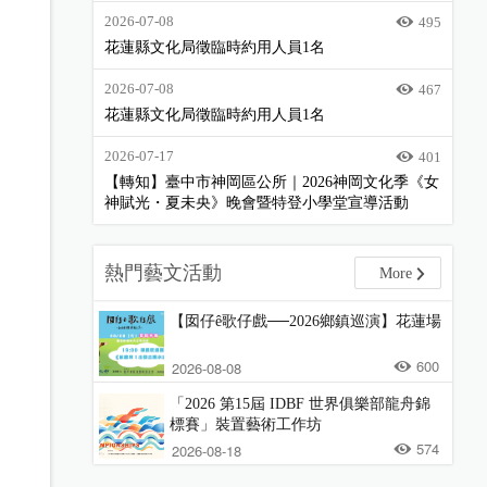
2026-07-08
495
花蓮縣文化局徵臨時約用人員1名
2026-07-08
467
花蓮縣文化局徵臨時約用人員1名
2026-07-17
401
【轉知】臺中市神岡區公所｜2026神岡文化季《女
神賦光・夏未央》晚會暨特登小學堂宣導活動
熱門藝文活動
More
【囡仔ê歌仔戲──2026鄉鎮巡演】花蓮場
600
2026-08-08
「2026 第15屆 IDBF 世界俱樂部龍舟錦
標賽」裝置藝術工作坊
574
2026-08-18