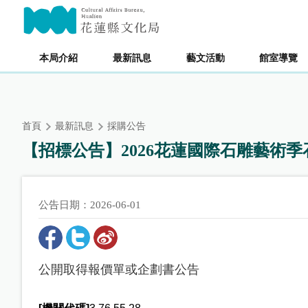
跳
主要內容區塊
到
主
要
本局介紹
最新訊息
藝文活動
館室導覽
內
容
區
塊
首頁
最新訊息
採購公告
【招標公告】2026花蓮國際石雕藝術
公告日期：2026-06-01
公開取得報價單或企劃書公告