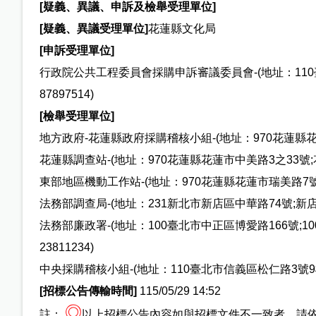
[
疑義、異議、申訴及檢舉受理單位]
[
疑義、異議受理單位]
花蓮縣文化局
[
申訴受理單位]
行政院公共工程委員會採購申訴審議委員會-(地址：110臺北
87897514)
[
檢舉受理單位]
地方政府-花蓮縣政府採購稽核小組-(地址：970花蓮縣花蓮市府
花蓮縣調查站-(地址：970花蓮縣花蓮市中美路3之33號;花蓮
東部地區機動工作站-(地址：970花蓮縣花蓮市瑞美路7號;花
法務部調查局-(地址：231新北市新店區中華路74號;新店郵政6
法務部廉政署-(地址：100臺北市中正區博愛路166號;100
23811234)
中央採購稽核小組-(地址：110臺北市信義區松仁路3號9樓、電話
[
招標公告傳輸時間]
115/05/29 14:52
◎
註：
以上招標公告內容如與招標文件不一致者，請依