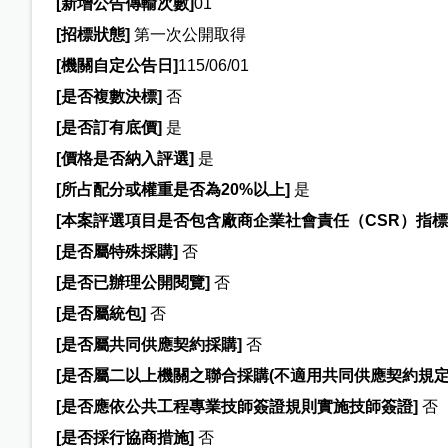
[
新增公告傳輸次數]
01
[
招標狀態]
第一次公開取得
[
機關自定公告日]
115/06/01
[
是否複數決標]
否
[
是否訂有底價]
是
[
價格是否納入評選]
是
[
所占配分或權重是否為20%以上]
是
[
本案評選項目是否包含廠商企業社會責任（CSR）指標
[
是否屬特殊採購]
否
[
是否已辦理公開閱覽]
否
[
是否屬統包]
否
[
是否屬共同供應契約採購]
否
[
是否屬二以上機關之聯合採購(不適用共同供應契約規定)
[
是否應依公共工程專業技師簽證規則實施技師簽證]
否
[
是否採行協商措施]
否