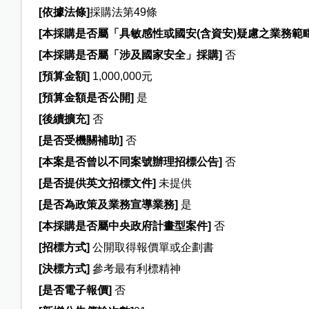
[
依據法條]
採購法第49條
[
本採購是否屬「具敏感性或國安(含資安)疑慮之業務範
[
本採購是否屬「涉及國家安全」採購]
否
[
預算金額]
1,000,000元
[
預算金額是否公開]
是
[
後續擴充]
否
[
是否受機關補助]
否
[
本案是否曾以不同案號辦理招標公告]
否
[
是否提供英文招標文件]
未提供
[
是否為政策及業務宣導業務]
是
[
本採購是否屬中央政府計畫型案件]
否
[
招標方式]
公開取得報價單或企劃書
[
決標方式]
參考最有利標精神
[
是否電子報價]
否