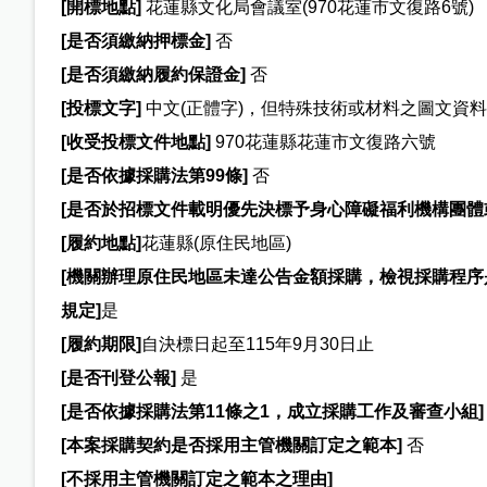
[
開標地點]
花蓮縣文化局會議室(970花蓮市文復路6號)
[
是否須繳納押標金]
否
[
是否須繳納履約保證金]
否
[
投標文字]
中文(正體字)，但特殊技術或材料之圖文資
[
收受投標文件地點]
970花蓮縣花蓮市文復路六號
[
是否依據採購法第99條]
否
[
是否於招標文件載明優先決標予身心障礙福利機構團體
[
履約地點]
花蓮縣(原住民地區)
[
機關辦理原住民地區未達公告金額採購，檢視採購程序
規定]
是
[
履約期限]
自決標日起至115年9月30日止
[
是否刊登公報]
是
[
是否依據採購法第11條之1，成立採購工作及審查小組]
[
本案採購契約是否採用主管機關訂定之範本]
否
[
不採用主管機關訂定之範本之理由]