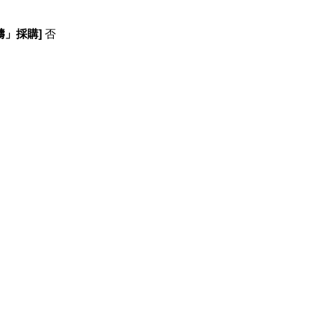
疇」採購]
否