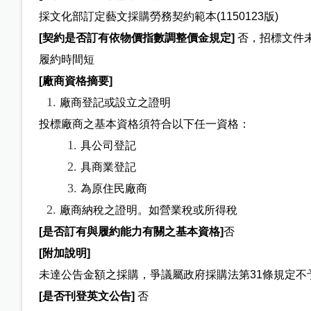
採文化部訂定藝文採購勞務契約範本(1150123版)
[
契約是否訂有依物價指數調整價金規定]
否，招標文件
履約時間短
[
廠商資格摘要]
廠商登記或設立之證明
投標廠商之基本資格須符合以下任一資格：
具公司登記
具商業登記
為原住民廠商
廠商納稅之證明。如營業稅或所得稅
[
是否訂有與履約能力有關之基本資格]
否
[
附加說明]
未達公告金額之採購，爭議屬政府採購法第31條規定
[
是否刊登英文公告]
否