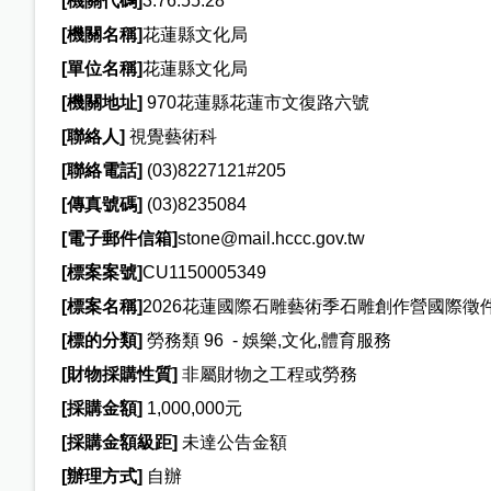
[
機關代碼]
3.76.55.28
[
機關名稱]
花蓮縣文化局
[
單位名稱]
花蓮縣文化局
[
機關地址]
970花蓮縣花蓮市文復路六號
[
聯絡人]
視覺藝術科
[
聯絡電話]
(03)8227121#205
[
傳真號碼]
(03)8235084
[
電子郵件信箱]
stone@mail.hccc.gov.tw
[
標案案號]
CU1150005349
[
標案名稱]
2026花蓮國際石雕藝術季石雕創作營國際徵
[
標的分類]
勞務類 96 - 娛樂,文化,體育服務
[
財物採購性質]
非屬財物之工程或勞務
[
採購金額]
1,000,000元
[
採購金額級距]
未達公告金額
[
辦理方式]
自辦