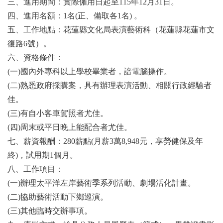
三、進用期間：實際僱用日起至115年12月31日。
四、進用名額：1名(正、備取各1名) 。
五、工作地點：花蓮縣文化局表演藝術科（花蓮縣花蓮市文
復路6號）。
六、資格條件：
(一)國內外專科以上學校畢業者，諳電腦操作。
(二)熟悉政府採購案，具有辦理表演活動、相關行政經驗者
佳。
(三)有自小客車駕照者尤佳。
(四)周末或平日晚上能配合者尤佳。
七、薪資報酬：280薪點(月薪3萬8,948元，享勞健保及年
終)，試用期1個月。
八、工作項目：
(一)辦理太平洋左岸藝術季系列活動、劇場活化計畫。
(二)協助藝術活動下鄉巡演。
(三)其他臨時交辦事項。