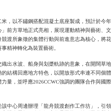
二米，以不鏽鋼搭配混凝土底座製成，預計於今
心」前方草地正式亮相，展現運動精神與藝術、
舟競渡所象徵的集體行動與前進意志為核心，將
賽事精神轉化為裝置藝術。
交織出水波、船身與划槳軌跡的意象，在開闊草
動的結構回應地方特色，以開放形式串連不同個
量，並呼應2026CCWC強調的團隊合作與國
於該中心周邊辦理「龍舟競渡創作工作坊」，引