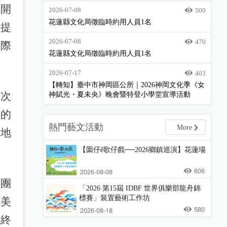
展開
2026-07-08
500
花蓮縣文化局徵臨時約用人員1名
業提
2026-07-08
470
國際
花蓮縣文化局徵臨時約用人員1名
2026-07-17
403
【轉知】臺中市神岡區公所｜2026神岡文化季《女
本次
神賦光・夏未央》晚會暨特登小學堂宣導活動
事的
熱門藝文活動
More
新地
【囡仔ê歌仔戲──2026鄉鎮巡演】花蓮場
606
2026-08-08
審團
「2026 第15屆 IDBF 世界俱樂部龍舟錦
標賽」裝置藝術工作坊
的美
580
2026-08-18
最終