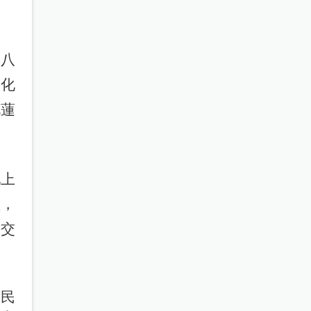
年八
文化
花蓮
地上
體，
際交
領民