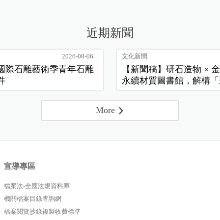
近期新聞
2026-08-06
文化新聞
花蓮國際石雕藝術季青年石雕
【新聞稿】研石造物 × 金
件
永續材質圖書館，解構「
常」新樣貌
More
宣導專區
檔案法-全國法規資料庫
機關檔案目錄查詢網
檔案閱覽抄錄複製收費標準