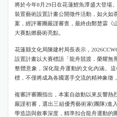
將於今年8月29日在花蓮鯉魚潭盛大登場
裝置藝術設置計畫公開徵件活動，如火如
案，經評審團嚴謹審查，最終由鄭楚霖《
大賽點燃藝術亮點。
花蓮縣文化局陳建村局長表示，2026CC
設置計畫以大賽標語「龍舟競渡．榮耀無
整體意象，深化龍舟運動的文化內涵。這
標，不僅將成為各國選手交流的精神象徵
複審評審團指出，本案自啟動以來反響熱
嚴謹初審，選出三組優秀藝術家(團隊)進
學造詣與敘事深度，精準扣合龍舟運動的