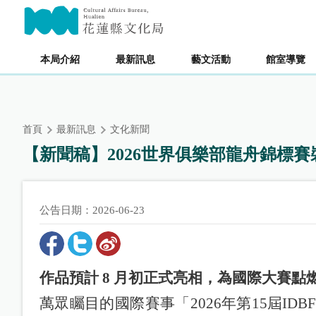
跳
主要內容區塊
到
主
要
本局介紹
最新訊息
藝文活動
館室導覽
內
容
區
塊
首頁
最新訊息
文化新聞
【新聞稿】2026世界俱樂部龍舟錦標賽
公告日期：2026-06-23
作品預計 8 月初正式亮相，為國際大賽點
萬眾矚目的國際賽事「2026年第15屆ID