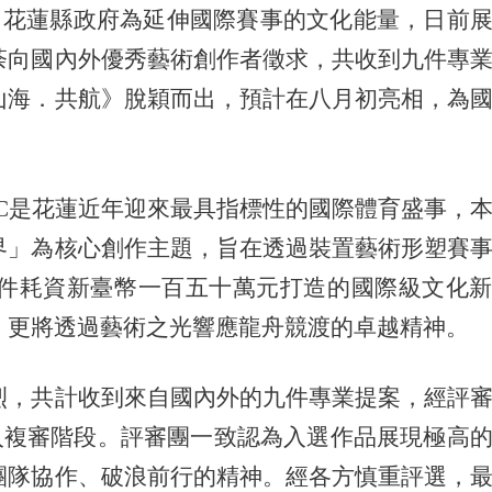
。花蓮縣政府為延伸國際賽事的文化能量，日前
荼向國內外優秀藝術創作者徵求，共收到九件專
山海．共航》脫穎而出，預計在八月初亮相，為
WC是花蓮近年迎來最具指標性的國際體育盛事，
界」為核心創作主題，旨在透過裝置藝術形塑賽
件耗資新臺幣一百五十萬元打造的國際級文化
，更將透過藝術之光響應龍舟競渡的卓越精神。
烈，共計收到來自國內外的九件專業提案，經評
入複審階段。評審團一致認為入選作品展現極高
團隊協作、破浪前行的精神。經各方慎重評選，