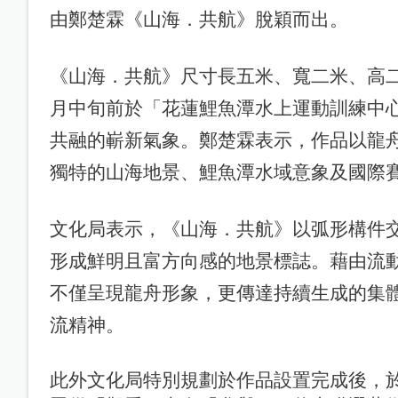
由鄭楚霖《山海．共航》脫穎而出。
《山海．共航》尺寸長五米、寬二米、高
月中旬前於「花蓮鯉魚潭水上運動訓練中
共融的嶄新氣象。鄭楚霖表示，作品以龍
獨特的山海地景、鯉魚潭水域意象及國際
文化局表示，《山海．共航》以弧形構件
形成鮮明且富方向感的地景標誌。藉由流
不僅呈現龍舟形象，更傳達持續生成的集體力
流精神。
此外文化局特別規劃於作品設置完成後，