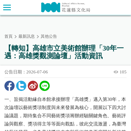
跳
主要內容區塊
到
主
要
內
首頁
最新訊息
其他公告
容
區
【轉知】高雄市立美術館辦理「30年一
塊
遇：高雄獎觀測論壇」活動資訊
公告日期：2026-07-06
105
一、旨揭活動緣自本館承接辦理「高雄獎」邁入第30年，本
次論壇以藝術獎項制度與未來發展為核心，開展以下四大討
論議題，期待集合不同藝術獎項籌辦經驗關鍵角色、藝術評
論與觀察、獎項得主等等面向觀點，彼此交流激盪，為臺灣