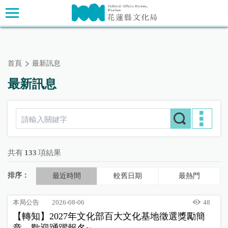
跳
主要內容區塊
到
主
要
內
首頁
最新訊息
容
區
最新訊息
塊
共有
133
項結果
排序：
最近時間
較舊日期
最熱門
本局公告
2026-08-06
48
【轉知】2027年文化部百大文化基地徵選獎勵簡