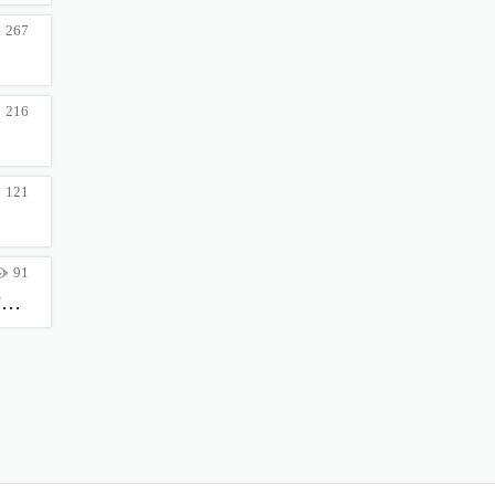
267
216
121
91
【轉知】文化部文化資產局舉辦115年度古物個案實務分享工作坊「『織瞭，知了』織品文物修護分享工作坊」，歡迎踴躍參加。