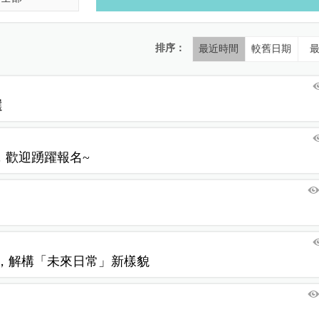
排序：
最近時間
較舊日期
選
，歡迎踴躍報名~
館，解構「未來日常」新樣貌