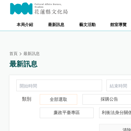
跳
主要內容區塊
到
主
要
本局介紹
最新訊息
藝文活動
館室導覽
內
容
區
塊
首頁
最新訊息
最新訊息
類別
採購公告
全部選取
廉政平臺專區
利衝法身分關
清