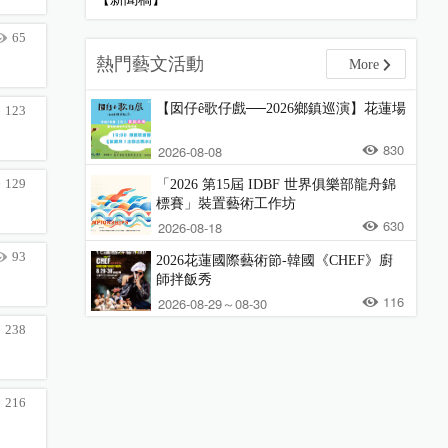
65
熱門藝文活動
More
【囡仔ê歌仔戲──2026鄉鎮巡演】花蓮場
123
830
2026-08-08
129
「2026 第15屆 IDBF 世界俱樂部龍舟錦
標賽」裝置藝術工作坊
630
2026-08-18
93
2026花蓮國際藝術節-韓國《CHEF》廚
師拌飯秀
116
2026-08-29～08-30
238
216