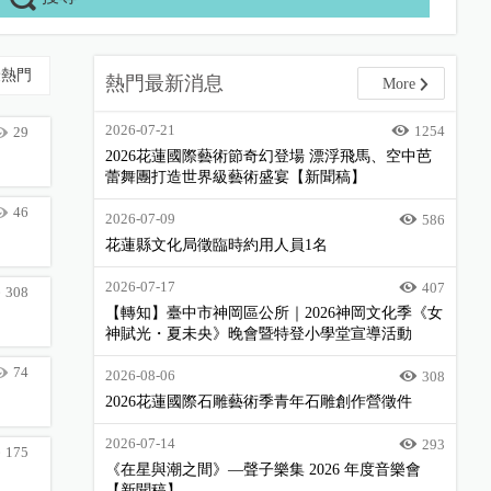
最熱門
熱門最新消息
More
2026-07-21
1254
29
2026花蓮國際藝術節奇幻登場 漂浮飛馬、空中芭
蕾舞團打造世界級藝術盛宴【新聞稿】
46
2026-07-09
586
花蓮縣文化局徵臨時約用人員1名
2026-07-17
407
308
【轉知】臺中市神岡區公所｜2026神岡文化季《女
神賦光・夏未央》晚會暨特登小學堂宣導活動
74
2026-08-06
308
2026花蓮國際石雕藝術季青年石雕創作營徵件
2026-07-14
293
175
《在星與潮之間》—聲子樂集 2026 年度音樂會
【新聞稿】