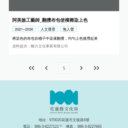
阿美族工藝師_翻攪布包使檳榔染上色
2021~2030
人文聲景
無人聲
將染色的布包在桶子中染液翻攪，均勻上色後撈起來
資料提供：離方文化事業有限公司
5
地址 : 970020花蓮市文復路6號
電話 :
886-3-8227121
傳真 :
886-3-8227665