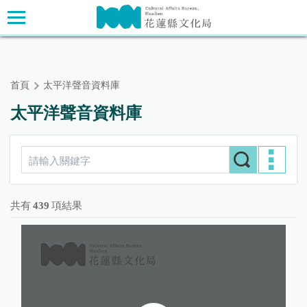
跳
主要內容區塊
到
主
要
內
首頁
太平洋聲音資料庫
容
區
太平洋聲音資料庫
塊
共有
439
項結果