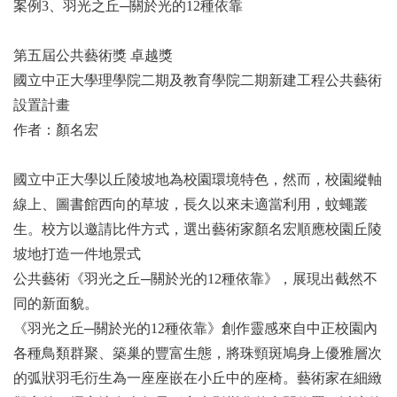
案例3、羽光之丘─關於光的12種依靠
第五屆公共藝術獎 卓越獎
國立中正大學理學院二期及教育學院二期新建工程公共藝術
設置計畫
作者：顏名宏
國立中正大學以丘陵坡地為校園環境特色，然而，校園縱軸
線上、圖書館西向的草坡，長久以來未適當利用，蚊蠅叢
生。校方以邀請比件方式，選出藝術家顏名宏順應校園丘陵
坡地打造一件地景式
公共藝術《羽光之丘─關於光的12種依靠》，展現出截然不
同的新面貌。
《羽光之丘─關於光的12種依靠》創作靈感來自中正校園內
各種鳥類群聚、築巢的豐富生態，將珠頸斑鳩身上優雅層次
的弧狀羽毛衍生為一座座嵌在小丘中的座椅。藝術家在細緻