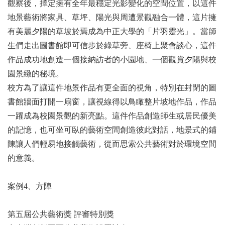
觀察後，擇定擁有全年最穩定光影變化的空間位置，以這件
地景藝術將家具、草坪、陽光與周遭景觀融合一體，這片擁
有美麗夕陽的草坡於焉成為中正大學的「片羽靈光」。當師
生們走出圖書館即可信步於綠草旁、座椅上聚會談心，這件
作品成功地創造一個接納訪者的小園地、一個觀賞夕陽與校
園景緻的秘境。
校方為了讓這件地景作品有更全面的視角，特別在封閉的圖
書館牆面打開一扇窗，讓視線得以鳥瞰整片坡地作品，作品
一躍成為校園景觀的新亮點。這件作品創造師生或居民優美
的記憶，也可坐可臥的藝術空間創造彼此對話，地景式的鋪
陳讓人們輕易地接觸藝術，從而思索公共藝術對於環境空間
的意義。
案例4、方陣
第五屆公共藝術獎 評審特別獎