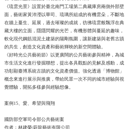
《琉雲光景》設置於臺北南門工場第二典藏庫房兩側外部壁
面，藝術家黃沛瀅以華司、琉璃所組成的有機雲朵，不斷地
在牆上蔓生、延展，過去璀璨的成就，彷彿琉雲般飄浮在典
藏大樓的立面，隱隱閃耀的光芒，有機形體與蔓延的趣味，
軟化現代鋼筋混泥土建築的陽剛氛圍，讓新建築與老舊古蹟
的共生，創造文化資產和藝術輝映的新空間體驗。
《好時光公共藝術節》以更廣闊的公共藝術參與精神，為城
市生活文化進行發掘聯想，提出各具觀點的見解及感動，成
功彰顯臺博系統古蹟的文化資產價值。強化透過「博物館」
概念來進行展示與推廣，帶給民眾一次不同的城市經驗與視
覺體驗，開拓多樣參與經驗想像。
案例15、愛、希望與飛翔
國防部空軍司令部公共藝術案
作者：林建榮/蔚龍藝術有限公司