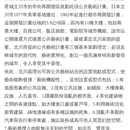
星城立川市的市街再開發區規劃此項公共藝術計畫。日本立
川市1977年美軍基地撤出，1982年起進行都市再開發計畫，
這個開發計畫佔地約5.9公頃區，區內有11棟大樓，包括商
業大樓、百貨公司、飯店旅館、電影院等城市機能。該市以
公開徵選方式徵選公共藝術計畫，最後選定北川富朗的提
案。北川所提的公共藝術計畫有三個基本策劃理念：必須反
映城市的當代性、藝術實用化、創立一個充滿奇特與新發現
的城市，令人享受其中喜悅。
依此，北川疏理出可與公共藝術結合的設置地點或型式，使
藝術能夠發揮「藝術機能性」，這些設置或型式包括：1.有
負面形象的公共設施。2.現有公共設施，如鋪面、大樓換氣
設施、人孔蓋等。3.隱藏部份混亂的都市面。4.美化建築物
之間的各連接點，如大樓進口處或窗戶等。5.利用藝術活化
新舊建築、綠地邊緣或有多種設施的死角。6.混亂不美觀的
汽車與自行車停車處，施以裝扮成為可供人冥思幻想空間。
7.藝術應攬入肉眼無法見到的空間，如語言、聲音等。