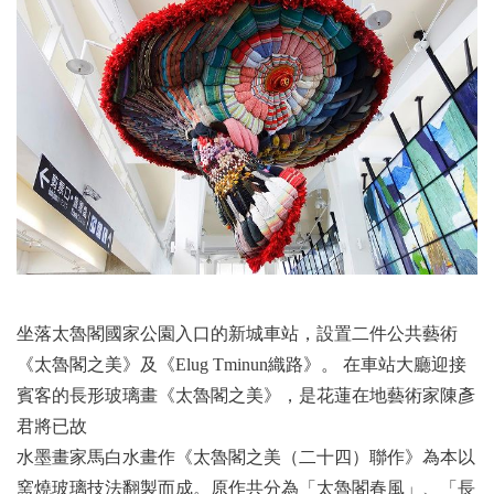
坐落太魯閣國家公園入口的新城車站，設置二件公共藝術
《太魯閣之美》及《Elug Tminun織路》。 在車站大廳迎接
賓客的長形玻璃畫《太魯閣之美》，是花蓮在地藝術家陳彥
君將已故
水墨畫家馬白水畫作《太魯閣之美（二十四）聯作》為本以
窯燒玻璃技法翻製而成。原作共分為「太魯閣春風」、「長