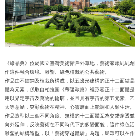
《綠晶典》位於國立臺灣美術館戶外草地，藝術家賴純純創
作這件融合環境、雕塑、綠色植栽的公共藝術。
作品由不鏽鋼及植栽所構成，以五邊形建構的正十二面結晶
體為元素，係取自柏拉圖《蒂邁歐篇》裡形容正十二面體是
用以界定宇宙及萬物的輪廓，並且具有宇宙的第五元素、乙
太等意涵，突顯藝術在精神、心靈層面上能調和人類生活。
作品造型以三個不同角度、規模的十二面體互為交錯穿透並
向外延伸，反映藝術在不同時代下的多變面貌，這件綠色活
雕塑的結構造型，以「藝術穿越體驗」為題，民眾可以在作