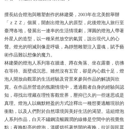
擅長結合燈泡與雕塑創作的林建榮，2003年在北美館舉辦
「ｚＺＺ」個展，開創出燈泡人的原型，此後燈泡人旅行至
臺灣各地，發展出一連串的生活情境劇，渾圓的燈泡人帶著
外星人的造型，以一種呆然放空的氣質，說出現代人的心
聲。燈光的明滅則像是呼吸，為靜態雕塑注入靈魂，賦予藝
術作品難以想像的魔力。
林建榮的燈泡人系列靠在牆邊、蹲在角落、坐在露臺，彷彿
在等待、面壁或沉思。雖然沒有五官，卻是內心戲十足，燈
泡人開放由觀眾的生活經驗及背景來參與作品的解讀與欣
賞。在作品所營造的氛圍情境中，透過觀者自身的經驗與認
知，尋找出埋藏在理性客觀世界，壓抑已久的一些迷思或是
真理。燈泡人以幽默輕盈的方式詮釋出一種想要逃離現狀的
衝動，以及人們對於自然環境與美好生活的渴望。這組燈泡
人系列作品，白天不鏽鋼流暢圓潤的線條是空間中的視覺焦
點；夜晚點亮的燈泡，溫暖烘托著悠閒的夜晚，拉近與民眾