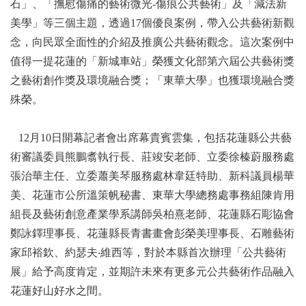
石」、「撫慰傷痛的藝術微光-傷痕公共藝術」及「減法新
美學」等三個主題，透過17個優良案例，帶入公共藝術新觀
念，向民眾全面性的介紹及推廣公共藝術觀念。這次案例中
值得一提花蓮的「新城車站」榮獲文化部第六屆公共藝術獎
之藝術創作獎及環境融合獎；「東華大學」也獲環境融合獎
殊榮。
12月10日開幕記者會出席幕貴賓雲集，包括花蓮縣公共藝
術審議委員熊鵬翥執行長、莊竣安老師、立委徐榛蔚服務處
張治華主任、立委蕭美琴服務處林韋廷特助、新科議員楊華
美、花蓮市公所溫策帆秘書、東華大學總務處事務組陳肯用
組長及藝術創意產業學系講師吳柏熹老師、花蓮縣石彫協會
鄭詠鐸理事長、花蓮縣長青書畫會彭榮美理事長、石雕藝術
家邱裕欽、約瑟夫‧維西等，對於本縣首次辦理「公共藝術
展」給予高度肯定，並期許未來有更多元公共藝術作品融入
花蓮好山好水之間。