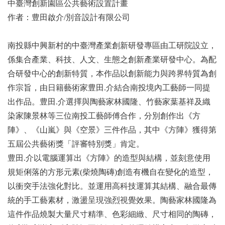
中臺灣創新園區公共藝術設置計畫
作者：豊田啟介/別音設計有限公司
南投縣中興新村的中臺灣產業創新研發專區由工研院設立，
係集合產業、科技、人文、生態之創新產業研發中心。為配
合研發中心的創新特質，本作品以創新能力與跨界特質為創
作宗旨，由日籍藝術家豊田.介結合南投境內工藝師一同提
出作品。豊田.介選擇與陶藝家林國隆、竹藝家葉基祥及織
染家陳景林等三位南投工藝師傅合作，分別創作出《方
陣》、《山嵐》與《空景》三件作品，其中《方陣》獲得第
五屆公共藝術獎「評審特別獎」肯定。
豊田.介以電腦運算出《方陣》的造型與結構，並刻意使用
規矩俐落的方形元素(柴燒陶磚)創造有機自在變化的造型，
以衝突手法強化對比。並運用高科技運算其結構、融合最傳
統的手工藝素材，激盪呈現強烈視覺效果。陶藝家林國隆為
這件作品燒製大量尺寸精準、色彩細緻、尺寸相同的陶磚，