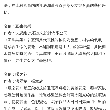
法，在南科園區內的迎曦湖畔設置姿態及功能各異的藝術座
椅。
名稱：互生共榮
作者：沈思維/京石文化設計有限公司
《互生共榮》以臺灣具代表性的榕樹為發想，樹供給氧氣，
是孕育生命的表徵。不鏽鋼鍛造是由人力鎚鍛敲鑿，象徵樹
木需經長時間的生長與淬鍊，更藉以強調人與自然之間相互
依存、共生共榮之哲學思維。
名稱：曦之花
作者：洪翠娟、張意欣
《曦之花》是三朵綻放於迎曦湖畔邊的美麗花兒，藝術家以
感溫塗料包覆作品，透過感溫塗料會隨著太陽光線的溫度強
弱，使花背產生色彩變化，賦予作品因日出日落而衍生出的
生命感。民眾亦可以用手掌提高溫度或澆水降溫，改變作品