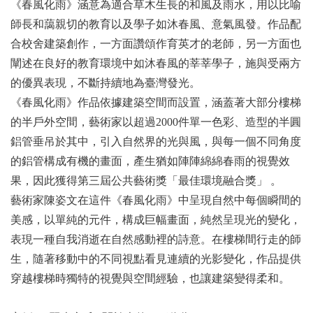
《春風化雨》涵意為適合草木生長的和風及雨水，用以比喻
師長和藹親切的教育以及學子如沐春風、意氣風發。作品配
合校舍建築創作，一方面讚頌作育英才的老師，另一方面也
闡述在良好的教育環境中如沐春風的莘莘學子，施與受兩方
的優異表現，不斷持續地為臺灣發光。
《春風化雨》作品依據建築空間而設置，涵蓋著大部分樓梯
的半戶外空間，藝術家以超過2000件單一色彩、造型的半圓
鋁管垂吊於其中，引入自然界的光與風，與每一個不同角度
的鋁管構成有機的畫面，產生猶如陣陣綿綿春雨的視覺效
果，因此獲得第三屆公共藝術獎「最佳環境融合獎」 。
藝術家陳姿文在這件《春風化雨》中呈現自然中每個瞬間的
美感，以單純的元件，構成巨幅畫面，純然呈現光的變化，
表現一種自我消逝在自然感動裡的詩意。在樓梯間行走的師
生，隨著移動中的不同視點看見連續的光影變化，作品提供
穿越樓梯時獨特的視覺與空間經驗，也讓建築變得柔和。