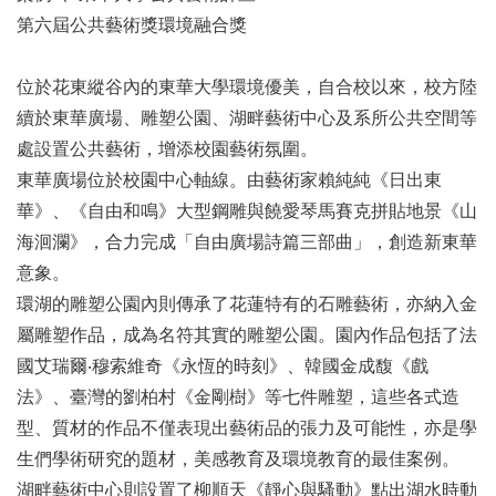
第六屆公共藝術獎環境融合獎
位於花東縱谷內的東華大學環境優美，自合校以來，校方陸
續於東華廣場、雕塑公園、湖畔藝術中心及系所公共空間等
處設置公共藝術，增添校園藝術氛圍。
東華廣場位於校園中心軸線。由藝術家賴純純《日出東
華》、《自由和鳴》大型鋼雕與饒愛琴馬賽克拼貼地景《山
海洄瀾》，合力完成「自由廣場詩篇三部曲」，創造新東華
意象。
環湖的雕塑公園內則傳承了花蓮特有的石雕藝術，亦納入金
屬雕塑作品，成為名符其實的雕塑公園。園內作品包括了法
國艾瑞爾‧穆索維奇《永恆的時刻》、韓國金成馥《戲
法》、臺灣的劉柏村《金剛樹》等七件雕塑，這些各式造
型、質材的作品不僅表現出藝術品的張力及可能性，亦是學
生們學術研究的題材，美感教育及環境教育的最佳案例。
湖畔藝術中心則設置了柳順天《靜心與騷動》點出湖水時動