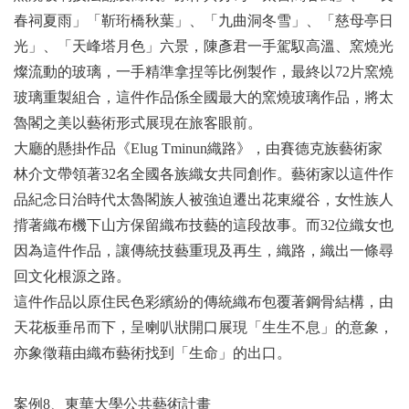
春祠夏雨」「靳珩橋秋葉」、「九曲洞冬雪」、「慈母亭日
光」、「天峰塔月色」六景，陳彥君一手駕馭高溫、窯燒光
燦流動的玻璃，一手精準拿捏等比例製作，最終以72片窯燒
玻璃重製組合，這件作品係全國最大的窯燒玻璃作品，將太
魯閣之美以藝術形式展現在旅客眼前。
大廳的懸掛作品《Elug Tminun織路》，由賽德克族藝術家
林介文帶領著32名全國各族織女共同創作。藝術家以這件作
品紀念日治時代太魯閣族人被強迫遷出花東縱谷，女性族人
揹著織布機下山方保留織布技藝的這段故事。而32位織女也
因為這件作品，讓傳統技藝重現及再生，織路，織出一條尋
回文化根源之路。
這件作品以原住民色彩繽紛的傳統織布包覆著鋼骨結構，由
天花板垂吊而下，呈喇叭狀開口展現「生生不息」的意象，
亦象徵藉由織布藝術找到「生命」的出口。
案例8、東華大學公共藝術計畫