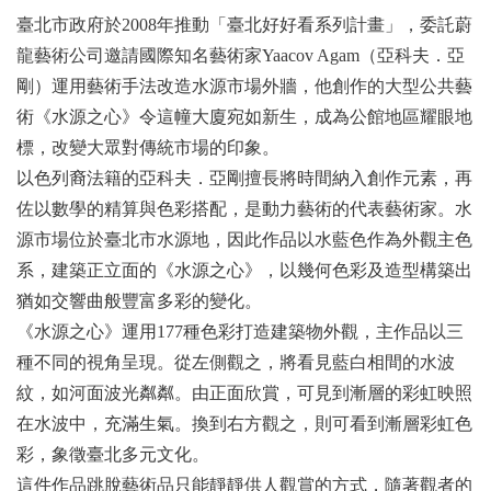
臺北市政府於2008年推動「臺北好好看系列計畫」，委託蔚
龍藝術公司邀請國際知名藝術家Yaacov Agam（亞科夫．亞
剛）運用藝術手法改造水源市場外牆，他創作的大型公共藝
術《水源之心》令這幢大廈宛如新生，成為公館地區耀眼地
標，改變大眾對傳統市場的印象。
以色列裔法籍的亞科夫．亞剛擅長將時間納入創作元素，再
佐以數學的精算與色彩搭配，是動力藝術的代表藝術家。水
源市場位於臺北市水源地，因此作品以水藍色作為外觀主色
系，建築正立面的《水源之心》，以幾何色彩及造型構築出
猶如交響曲般豐富多彩的變化。
《水源之心》運用177種色彩打造建築物外觀，主作品以三
種不同的視角呈現。從左側觀之，將看見藍白相間的水波
紋，如河面波光粼粼。由正面欣賞，可見到漸層的彩虹映照
在水波中，充滿生氣。換到右方觀之，則可看到漸層彩虹色
彩，象徵臺北多元文化。
這件作品跳脫藝術品只能靜靜供人觀賞的方式，隨著觀者的