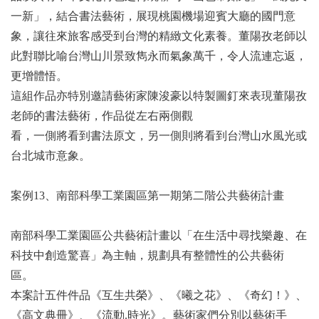
一新」，結合書法藝術，展現桃園機場迎賓大廳的國門意
象，讓往來旅客感受到台灣的精緻文化素養。董陽孜老師以
此對聯比喻台灣山川景致雋永而氣象萬千，令人流連忘返，
更增體悟。
這組作品亦特別邀請藝術家陳浚豪以特製圖釘來表現董陽孜
老師的書法藝術，作品從左右兩側觀
看，一側將看到書法原文，另一側則將看到台灣山水風光或
台北城市意象。
案例13、南部科學工業園區第一期第二階公共藝術計畫
南部科學工業園區公共藝術計畫以「在生活中尋找樂趣、在
科技中創造驚喜」為主軸，規劃具有整體性的公共藝術
區。
本案計五件件品《互生共榮》、《曦之花》、《奇幻！》、
《高文典冊》、《流動.時光》。藝術家們分別以藝術手