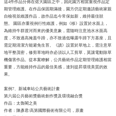
這4件作品分佈在偌大園區之中，因此園方相當重視作品定
期管理維護。在作品保固期滿後，園方仍定期邀請藝術家親
自檢視並維護作品，故作品迄今常保如新，維持最佳狀
態。 園區亦重視例行性維護，例如《移》設置於水面上，
為維持牛群渡河而來的優美意象，需隨時注意池水水面高
度，不致過高掩蓋牛蹄，亦不致過低曝露牛蹄下方基座，且
需定期清潔方能避免生苔。《讀》設置於草地上，需注意草
地平整茂密，修剪草地時亦必須以人工剪草，莫讓電動除草
機傷害作品。從本案瞭解，公共藝術作品定期管理維護相當
重要，方能維持作品的最佳美感，達到提昇環境美質的效
果。
案例7、新城車站公共藝術計畫
第六屆公共藝術獎藝術創作獎及環境融合獎
作品：太魯閣之美
作者：陳彥君/高第國際藝術有限公司，原畫