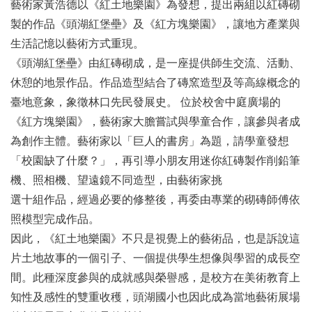
藝術家黃浩德以《紅土地樂園》為發想，提出兩組以紅磚砌
製的作品《頭湖紅堡壘》及《紅方塊樂園》，讓地方產業與
生活記憶以藝術方式重現。
《頭湖紅堡壘》由紅磚砌成，是一座提供師生交流、活動、
休憩的地景作品。作品造型結合了磚窯造型及等高線概念的
臺地意象，象徵林口先民發展史。 位於校舍中庭廣場的
《紅方塊樂園》，藝術家大膽嘗試與學童合作，讓參與者成
為創作主體。藝術家以「巨人的書房」為題，請學童發想
「校園缺了什麼？」，再引導小朋友用迷你紅磚製作削鉛筆
機、照相機、望遠鏡不同造型，由藝術家挑
選十組作品，經過必要的修整後，再委由專業的砌磚師傅依
照模型完成作品。
因此，《紅土地樂園》不只是視覺上的藝術品，也是訴說這
片土地故事的一個引子、一個提供學生想像與學習的成長空
間。此種深度參與的成就感與榮譽感，是校方在美術教育上
知性及感性的雙重收穫，頭湖國小也因此成為當地藝術展場