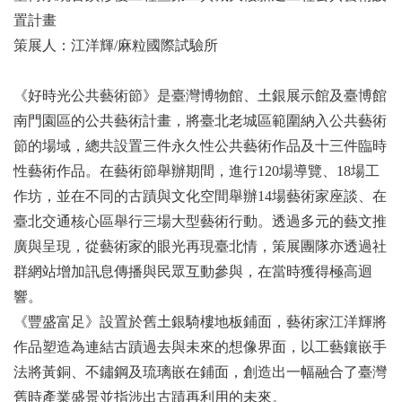
置計畫
策展人：江洋輝/麻粒國際試驗所
《好時光公共藝術節》是臺灣博物館、土銀展示館及臺博館
南門園區的公共藝術計畫，將臺北老城區範圍納入公共藝術
節的場域，總共設置三件永久性公共藝術作品及十三件臨時
性藝術作品。在藝術節舉辦期間，進行120場導覽、18場工
作坊，並在不同的古蹟與文化空間舉辦14場藝術家座談、在
臺北交通核心區舉行三場大型藝術行動。透過多元的藝文推
廣與呈現，從藝術家的眼光再現臺北情，策展團隊亦透過社
群網站增加訊息傳播與民眾互動參與，在當時獲得極高迴
響。
《豐盛富足》設置於舊土銀騎樓地板鋪面，藝術家江洋輝將
作品塑造為連結古蹟過去與未來的想像界面，以工藝鑲嵌手
法將黃銅、不鏽鋼及琉璃嵌在鋪面，創造出一幅融合了臺灣
舊時產業盛景並指涉出古蹟再利用的未來。