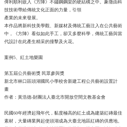
俾利順利嵌入《方陣》不鏽鋼鋼架的硬結構之中。象徵由科
技技術帶給傳統文化正面的力量，引領
產業的未來發展。
本作品將新科技美學觀、新媒材及傳統工藝注入在公共藝術
中，《方陣》看似如此手工，卻又多麼科學，傳統工藝與當
代設計在此產生精采的撞擊及火花。
案例5、紅土地樂園
第五屆公共藝術獎 民眾參與獎
新北市林口區頭湖國民小學校舍新建工程公共藝術設置計
畫
作者：黃浩德-財團法人臺北市開放空間文教基金會
民國60年經濟起飛年代，黏度極高的紅土成為建築紅磚最佳
素材，大量磚業興起使頭湖成為大臺北地區紅磚的供應地。