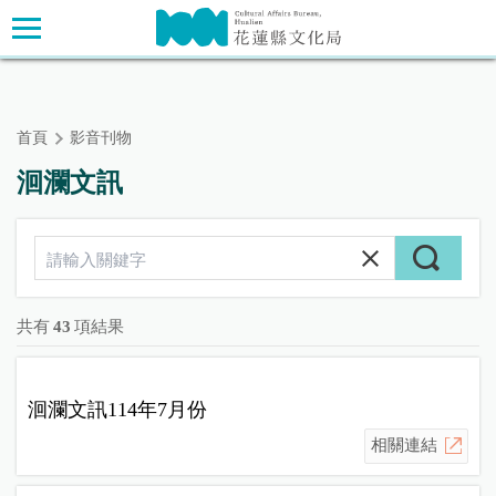
跳
主要內容區塊
到
主
要
內
首頁
影音刊物
容
區
洄瀾文訊
塊
共有
43
項結果
洄瀾文訊114年7月份
相關連結