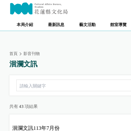
跳
主要內容區塊
到
主
要
本局介紹
最新訊息
藝文活動
館室導覽
內
容
區
塊
首頁
影音刊物
洄瀾文訊
共有
43
項結果
洄瀾文訊113年7月份