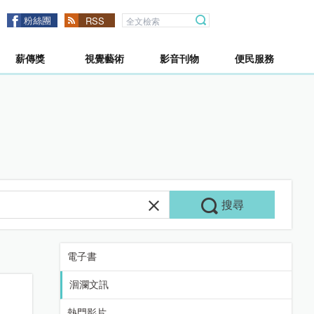
粉絲團
RSS
薪傳獎
視覺藝術
影音刊物
便民服務
搜尋
電子書
洄瀾文訊
熱門影片