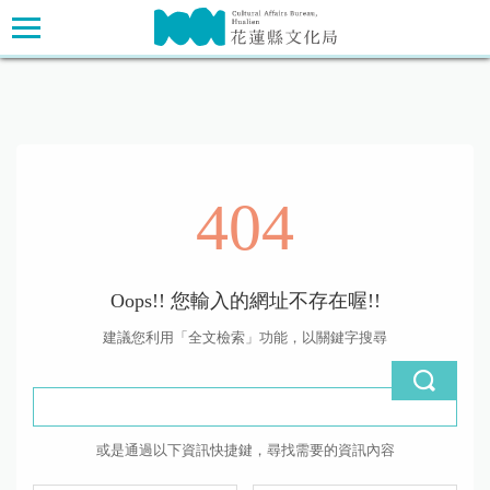
跳
主要內容區塊
到
主
要
內
容
區
塊
404
Oops!! 您輸入的網址不存在喔!!
建議您利用「全文檢索」功能，以關鍵字搜尋
或是通過以下資訊快捷鍵，尋找需要的資訊內容