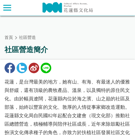
跳
主要內容區塊
到
主
要
內
首頁
社區營造
容
區
社區營造簡介
塊
花蓮，是台灣最美的地方，她有山、有海、有最迷人的優雅
與舒緩，還有頂級的農牧產品、溫泉，以及獨特的原住民文
化。由於幅員遼闊，花蓮縣內位於海之濱、山之巔的社區及
部落，始終以豐富的文化、敦厚的人情從事家鄉改造運動。
花蓮縣文化局自民國82年起配合文建會（現文化部）推動社
區總體營造，積極輔導與陪伴社區成長，近年來除鼓勵社區
扮演文化傳承種子的角色，亦致力於扶植社區發展社區文化