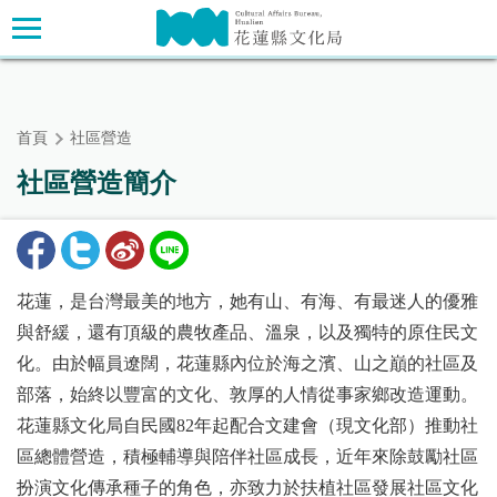
跳
主要內容區塊
到
主
要
內
首頁
社區營造
容
區
社區營造簡介
塊
花蓮，是台灣最美的地方，她有山、有海、有最迷人的優雅
與舒緩，還有頂級的農牧產品、溫泉，以及獨特的原住民文
化。由於幅員遼闊，花蓮縣內位於海之濱、山之巔的社區及
部落，始終以豐富的文化、敦厚的人情從事家鄉改造運動。
花蓮縣文化局自民國82年起配合文建會（現文化部）推動社
區總體營造，積極輔導與陪伴社區成長，近年來除鼓勵社區
扮演文化傳承種子的角色，亦致力於扶植社區發展社區文化