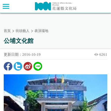
跳
主要內容區塊
到
主
要
內
首頁
街頭藝人
表演場地
容
區
公埔文化館
塊
更新日期：2016-10-19
6261