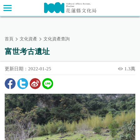
跳
主要內容區塊
到
主
要
內
首頁
文化資產
文化資產查詢
容
區
富世考古遺址
塊
更新日期：2022-01-25
1.3萬