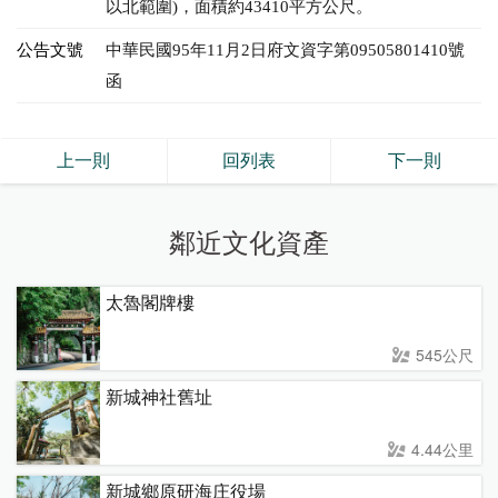
以北範圍)，面積約43410平方公尺。
公告文號
中華民國95年11月2日府文資字第09505801410號
函
上一則
回列表
下一則
鄰近文化資產
太魯閣牌樓
545公尺
新城神社舊址
4.44公里
新城鄉原研海庄役場