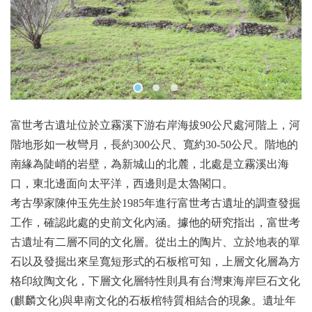
富世考古遺址位於立霧溪下游右岸海拔90公尺處河階上，河
階地形如一枚彎月，長約300公尺、寬約30-50公尺。階地的
南緣為陡峭的岩壁，為新城山的北麓，北處是立霧溪出海
口，東北邊面向太平洋，西邊則是太魯閣口。
考古學家陳仲玉先生於1985年進行富世考古遺址的調查發掘
工作，確認此處的史前文化內涵。據他的研究指出，富世考
古遺址有二層不同的文化層。從出土的陶片、立於地表的單
石以及發掘出來呈寬短形式的石板棺可知，上層文化層為方
格印紋陶文化，下層文化層特性則具有台灣東海岸巨石文化
(麒麟文化)與卑南文化的石板棺特質相結合的現象。遺址年