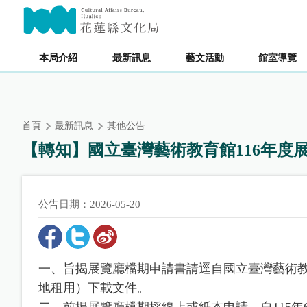
跳
主要內容區塊
到
主
要
本局介紹
最新訊息
藝文活動
館室導覽
內
容
區
塊
首頁
最新訊息
其他公告
【轉知】國立臺灣藝術教育館116年度
公告日期：2026-05-20
一、旨揭展覽廳檔期申請書請逕自國立臺灣藝術教育館全球資訊
地租用）下載文件。
二、前揭展覽廳檔期採線上或紙本申請，自115年6