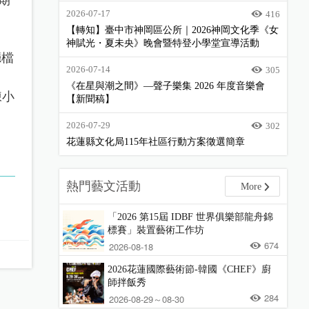
2026-07-17
416
【轉知】臺中市神岡區公所｜2026神岡文化季《女
神賦光・夏未央》晚會暨特登小學堂宣導活動
廳檔
2026-07-14
305
《在星與潮之間》—聲子樂集 2026 年度音樂會
陳小
【新聞稿】
2026-07-29
302
花蓮縣文化局115年社區行動方案徵選簡章
熱門藝文活動
More
「2026 第15屆 IDBF 世界俱樂部龍舟錦
標賽」裝置藝術工作坊
674
2026-08-18
2026花蓮國際藝術節-韓國《CHEF》廚
師拌飯秀
284
2026-08-29～08-30