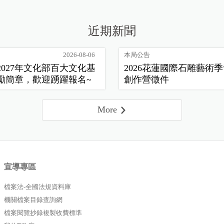
近期新聞
2026-08-06
本局公告
2027年文化部百大文化基
2026花蓮國際石雕藝術
勵簡章，歡迎踴躍報名~
創作營徵件
More
宣導專區
檔案法-全國法規資料庫
機關檔案目錄查詢網
檔案閱覽抄錄複製收費標準