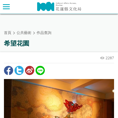
跳
主要內容區塊
到
主
要
內
首頁
公共藝術
作品查詢
容
區
希望花園
塊
2287