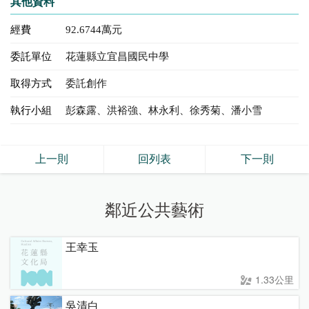
其他資料
經費
92.6744萬元
委託單位
花蓮縣立宜昌國民中學
取得方式
委託創作
執行小組
彭森露、洪裕強、林永利、徐秀菊、潘小雪
上一則
回列表
下一則
鄰近公共藝術
王幸玉
1.33公里
吳清白