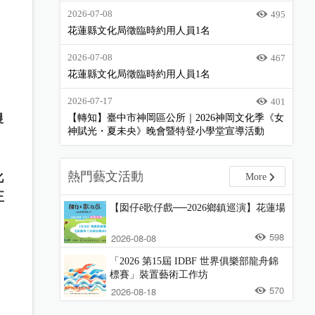
2026-07-08
495
花蓮縣文化局徵臨時約用人員1名
2026-07-08
467
花蓮縣文化局徵臨時約用人員1名
2026-07-17
401
農
【轉知】臺中市神岡區公所｜2026神岡文化季《女
神賦光・夏未央》晚會暨特登小學堂宣導活動
熱門藝文活動
化
More
正
【囡仔ê歌仔戲──2026鄉鎮巡演】花蓮場
598
2026-08-08
「2026 第15屆 IDBF 世界俱樂部龍舟錦
標賽」裝置藝術工作坊
570
2026-08-18