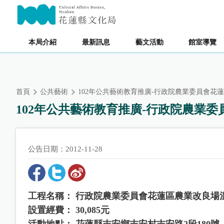
跳
主要內容區塊
到
主
要
本局介紹
最新訊息
藝文活動
館室導覽
內
容
區
塊
首頁
公共藝術
102年公共藝術教育推廣-行政院農業委員會花
102年公共藝術教育推廣-行政院農業
公告日期：2012-11-28
工程名稱： 行政院農業委員會花蓮區農業改良場溫網室
設置經費： 30,085元
活動地點： 花蓮縣吉安鄉吉安村吉安路2段180號