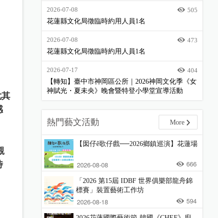
2026-07-08
505
花蓮縣文化局徵臨時約用人員1名
2026-07-08
473
花蓮縣文化局徵臨時約用人員1名
2026-07-17
404
【轉知】臺中市神岡區公所｜2026神岡文化季《女
神賦光・夏未央》晚會暨特登小學堂宣導活動
尤其
感
熱門藝文活動
More
【囡仔ê歌仔戲──2026鄉鎮巡演】花蓮場
觀
666
時
2026-08-08
「2026 第15屆 IDBF 世界俱樂部龍舟錦
標賽」裝置藝術工作坊
594
2026-08-18
2026花蓮國際藝術節-韓國《CHEF》廚