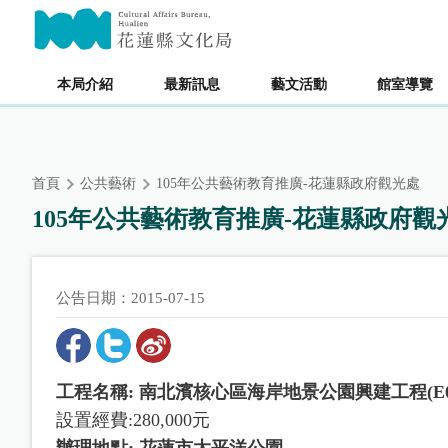
跳
主要內容區塊
到
主
要
本局介紹
最新訊息
藝文活動
館室導覽
內
容
區
塊
首頁
公共藝術
105年公共藝術教育推廣-花蓮縣政府觀光處
105年公共藝術教育推廣-花蓮縣政府觀
公告日期：2015-07-15
工程名稱:
南北濱核心區海岸地景公園興建工程(E068
設置經費:280,000元
辦理地點:
花蓮市太平洋公園