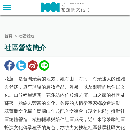
跳
主要內容區塊
到
主
要
內
首頁
社區營造
容
區
社區營造簡介
塊
花蓮，是台灣最美的地方，她有山、有海、有最迷人的優雅
與舒緩，還有頂級的農牧產品、溫泉，以及獨特的原住民文
化。由於幅員遼闊，花蓮縣內位於海之濱、山之巔的社區及
部落，始終以豐富的文化、敦厚的人情從事家鄉改造運動。
花蓮縣文化局自民國82年起配合文建會（現文化部）推動社
區總體營造，積極輔導與陪伴社區成長，近年來除鼓勵社區
扮演文化傳承種子的角色，亦致力於扶植社區發展社區文化