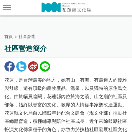
跳
主要內容區塊
到
主
要
內
首頁
社區營造
容
區
社區營造簡介
塊
花蓮，是台灣最美的地方，她有山、有海、有最迷人的優雅
與舒緩，還有頂級的農牧產品、溫泉，以及獨特的原住民文
化。由於幅員遼闊，花蓮縣內位於海之濱、山之巔的社區及
部落，始終以豐富的文化、敦厚的人情從事家鄉改造運動。
花蓮縣文化局自民國82年起配合文建會（現文化部）推動社
區總體營造，積極輔導與陪伴社區成長，近年來除鼓勵社區
扮演文化傳承種子的角色，亦致力於扶植社區發展社區文化