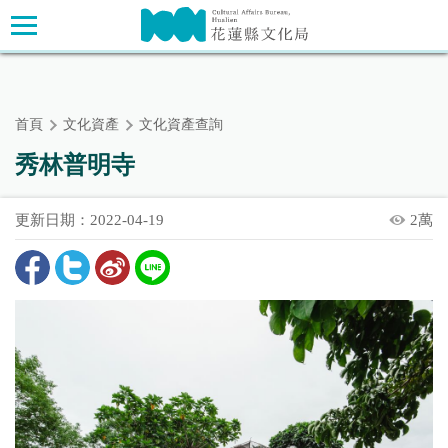
跳
主要內容區塊
到
主
要
內
首頁
文化資產
文化資產查詢
容
區
秀林普明寺
塊
更新日期：2022-04-19
2萬