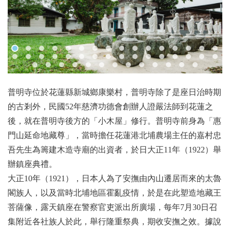
普明寺位於花蓮縣新城鄉康樂村，普明寺除了是座日治時期
的古剎外，民國52年慈濟功德會創辦人證嚴法師到花蓮之
後，就在普明寺後方的「小木屋」修行。普明寺前身為「惠
門山延命地藏尊」，當時擔任花蓮港北埔農場主任的嘉村忠
吾先生為籌建木造寺廟的出資者，於日大正11年（1922）舉
辦鎮座典禮。
大正10年（1921），日本人為了安撫由內山遷居而來的太魯
閣族人，以及當時北埔地區霍亂疫情，於是在此塑造地藏王
菩薩像，露天鎮座在警察官吏派出所廣場，每年7月30日召
集附近各社族人於此，舉行隆重祭典，期收安撫之效。據說