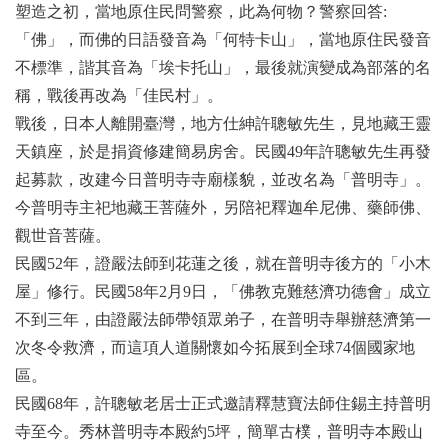
塑造之初，當地原住民問警察，此為何物？警察回答:
「佛」，而佛的日語發音為「何特卡山」，當地原住民發音
不標準，諧其音為「埃卡托山」，最後就演變成為部落的名
稱，戰後再改為「佳民村」。
戰後，日本人離開臺灣，地方仕紳許聰敏先生，見地藏王靈
天鎮座，於是捐資修建簡易房舍。民國49年許聰敏先生再發
起募款，改建今日普明寺寺廟樣貌，並改名為「普明寺」。
今普明寺主祀地藏王菩薩外，另陪祀釋迦牟尼佛、藥師佛、
觀世音菩薩。
民國52年，證嚴法師到花蓮之後，就在普明寺後方的「小木
屋」修行。民國58年2月9日，「佛教克難慈濟功德會」成立
不到三年，由證嚴法師帶領眾弟子，在普明寺舉辦慈濟第一
次冬令救濟，而這項人道關懷如今拓展到全球74個國家地
區。
民國68年，許聰敏老居士正式邀請釋慧寶法師住錫主持普明
寺至今。秀林普明寺本殿約5坪，簡單古樸，普明寺本殿山