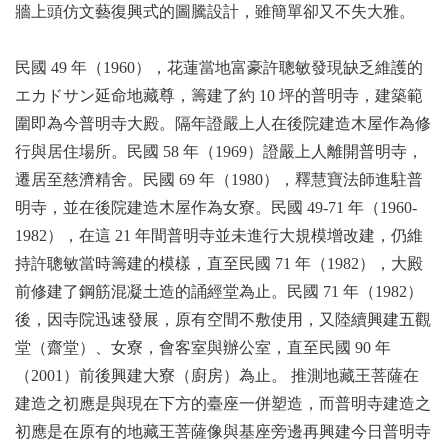
牆上頭仿文藝復興式的圖騰設計，雖簡單卻又不失大雅。
民國 49 年（1960），花蓮當地富豪許聰敏發現缺乏維護的
エカドサン延命地藏尊，籌建了約 10 坪的普明寺，建築範
圍即為今普明寺大殿。隔年證嚴上人在後院建造木屋作為修
行與居住場所。民國 58 年（1969）證嚴上人離開普明寺，
遷居至慈濟精舍。民國 69 年（1980），釋慧寶法師進駐普
明寺，並在後院建造木屋作為女寮。民國 49-71 年（1960-
1982），在這 21 年間普明寺並未進行大規模增改建，仍維
持許聰敏當時籌建的模樣，直至民國 71 年（1982），大殿
前修建了鋼筋混凝土造的誦經堂為止。民國 71 年（1982）
後，因寺院迅速發展，原有空間不敷使用，又陸續興建五觀
堂（齋堂）、女寮，會客室與辦公室，直至民國 90 年
（2001）前後興建大寮（廚房）為止。 推測地藏王菩薩在
建造之初應是與現在下方的臺座一併塑造，而普明寺建造之
初應是在原有的地藏王菩薩像與基座旁邊再興建今日普明寺