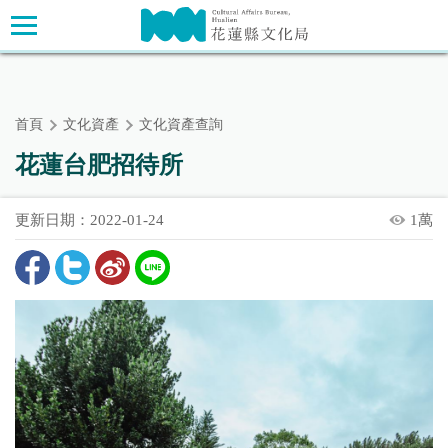
跳
主要內容區塊
到
主
要
內
首頁
文化資產
文化資產查詢
容
區
花蓮台肥招待所
塊
更新日期：2022-01-24
1萬