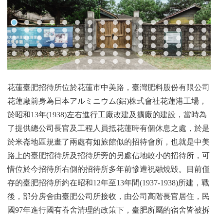
花蓮臺肥招待所位於花蓮市中美路，臺灣肥料股份有限公司
花蓮廠前身為日本アルミニウム(鋁)株式會社花蓮港工場，
於昭和13年(1938)左右進行工廠改建及擴廠的建設，當時為
了提供總公司長官及工程人員抵花蓮時有個休息之處，於是
於米崙地區規畫了兩處有如旅館似的招待會所，也就是中美
路上的臺肥招待所及招待所旁的另處佔地較小的招待所，可
惜位於今招待所右側的招待所多年前慘遭祝融燒毀。目前僅
存的臺肥招待所約在昭和12年至13年間(1937-1938)所建，戰
後，部分房舍由臺肥公司所接收，由公司高階長官居住，民
國97年進行國有眷舍清理的政策下，臺肥所屬的宿舍皆被拆