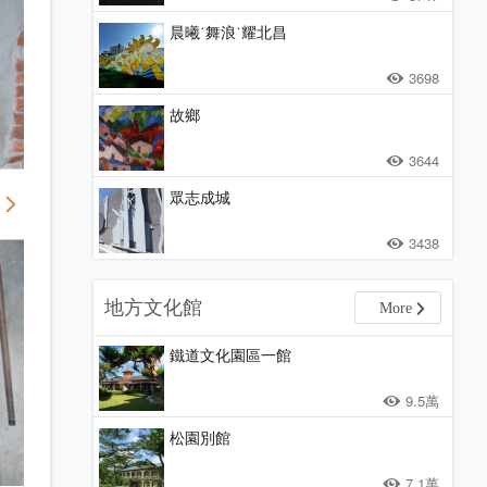
晨曦˙舞浪˙耀北昌
3698
故鄉
3644
眾志成城
3438
地方文化館
More
鐵道文化園區一館
9.5萬
松園別館
7.1萬