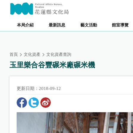
跳
主要內容區塊
到
主
要
本局介紹
最新訊息
藝文活動
館室導覽
內
容
區
塊
首頁
文化資產
文化資產查詢
玉里樂合谷豐碾米廠碾米機
更新日期：2018-09-12