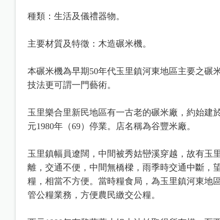
種類：生活及儀禮器物。
主要材質及特徵：木造碾米機。
本碾米機為早期50年代玉里鎮河東地區主要之碾
技法更可謂一門藝術。
玉里樂合里新民地區有一古老的碾米廠，約始建於
元1980年（69）停業。店名稱為谷豐米廠。
玉里鎮幅員遼闊，中間被秀姑巒溪穿越，故有玉
離，交通不便，中間無橋樑，雨季時交通中斷，
糧，相當不方便。當時糧食局，為玉里鎮河東地
管公糧業務，方便農民繳交公糧。