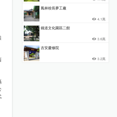
鳳林校長夢工廠
4.1萬
鐵道文化園區二館
裝
3.6萬
吉安慶修院
3.2萬
西
隔
公
代