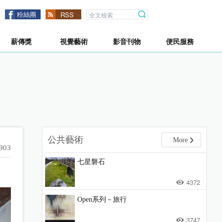
粉絲團
RSS
薪傳獎
視覺藝術
影音刊物
便民服務
公共藝術
More
903
七星磐石
4372
Open系列－旅行
3747