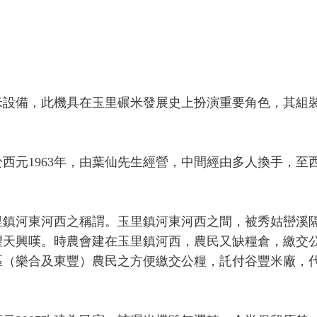
米設備，此機具在玉里碾米發展史上扮演重要角色，其組
西元1963年，由葉仙先生經營，中間經由多人換手，至
里鎮河東河西之稱謂。玉里鎮河東河西之間，被秀姑巒溪
望天興嘆。時農會建在玉里鎮河西，農民又缺糧倉，繳交
區（樂合及東豐）農民之方便繳交公糧，託付谷豐米廠，