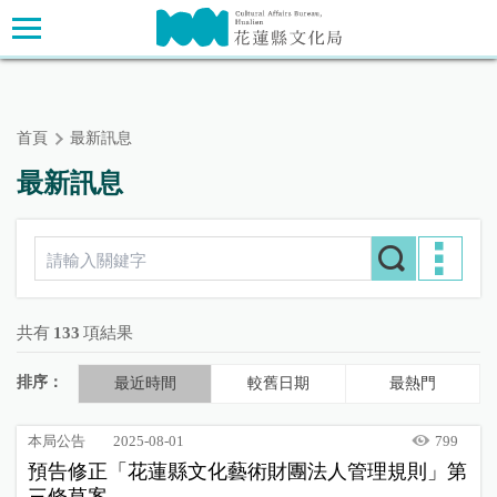
跳
主要內容區塊
到
主
要
內
首頁
最新訊息
容
區
最新訊息
塊
共有
133
項結果
排序：
最近時間
較舊日期
最熱門
本局公告
2025-08-01
799
預告修正「花蓮縣文化藝術財團法人管理規則」第