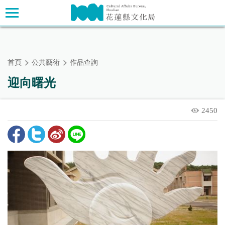
跳
主要內容區塊
到
主
要
內
首頁
公共藝術
作品查詢
容
區
迎向曙光
塊
2450