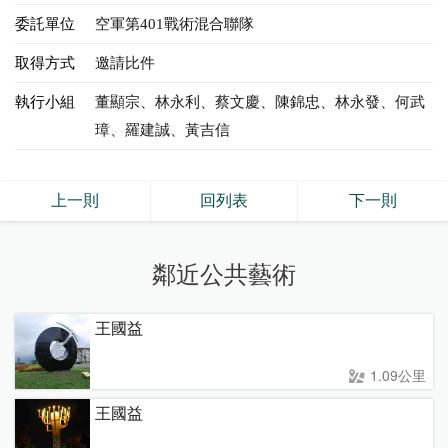
委託單位
空軍第401戰術混合聯隊
取得方式
邀請比件
執行小組
董顯宗、林永利、蔡文慶、陳錦忠、林永發、何武
璋、羅建誠、黃吉信
上一則
回列表
下一則
鄰近公共藝術
王國益
1.09公里
王國益