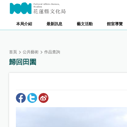
跳
主要內容區塊
到
主
要
本局介紹
最新訊息
藝文活動
館室導覽
內
容
區
塊
首頁
公共藝術
作品查詢
歸回田園