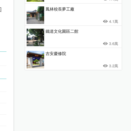
回
鳳林校長夢工廠
4.1萬
鐵道文化園區二館
3.6萬
吉安慶修院
3.2萬