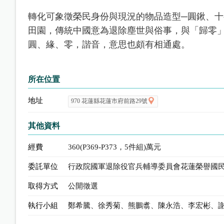
轉化可象徵榮民身份與現況的物品造型─圓鍬、十
田園，傳統中國意為退除塵世與俗事，與「歸零」
圓、緣、零，諧音，意思也頗有相通處。
所在位置
地址
970 花蓮縣花蓮市府前路29號
其他資料
經費
360(P369-P373，5件組)萬元
委託單位
行政院國軍退除役官兵輔導委員會花蓮榮譽國
取得方式
公開徵選
執行小組
鄭希騰、徐秀菊、熊鵬翥、陳永浩、李宏彬、