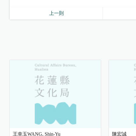
上一則
王幸玉WANG, Shin-Yu
陳宏誠