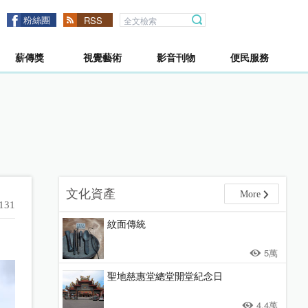
粉絲團
RSS
薪傳獎
視覺藝術
影音刊物
便民服務
文化資產
More
131
紋面傳統
5萬
聖地慈惠堂總堂開堂紀念日
4.4萬