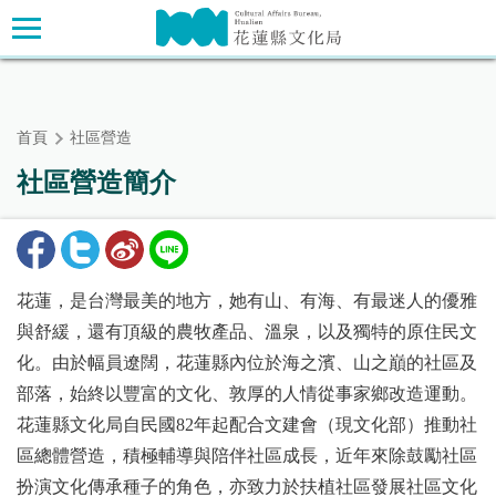
跳
主要內容區塊
到
主
要
內
首頁
社區營造
容
區
社區營造簡介
塊
花蓮，是台灣最美的地方，她有山、有海、有最迷人的優雅
與舒緩，還有頂級的農牧產品、溫泉，以及獨特的原住民文
化。由於幅員遼闊，花蓮縣內位於海之濱、山之巔的社區及
部落，始終以豐富的文化、敦厚的人情從事家鄉改造運動。
花蓮縣文化局自民國82年起配合文建會（現文化部）推動社
區總體營造，積極輔導與陪伴社區成長，近年來除鼓勵社區
扮演文化傳承種子的角色，亦致力於扶植社區發展社區文化