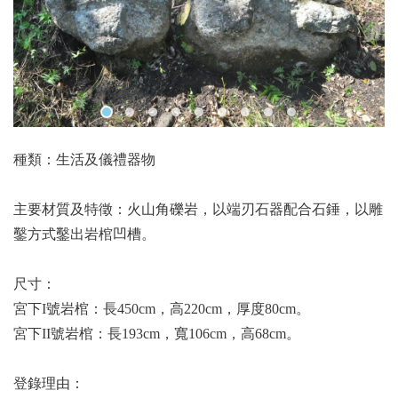
種類：生活及儀禮器物
主要材質及特徵：火山角礫岩，以端刃石器配合石錘，以雕
鑿方式鑿出岩棺凹槽。
尺寸：
宮下I號岩棺：長450cm，高220cm，厚度80cm。
宮下II號岩棺：長193cm，寬106cm，高68cm。
登錄理由：