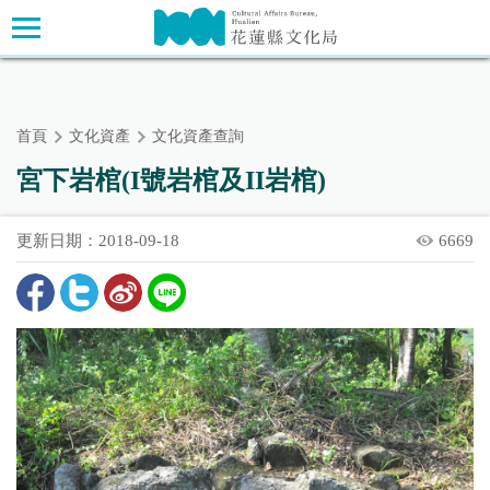
跳
主要內容區塊
到
主
要
內
首頁
文化資產
文化資產查詢
容
區
宮下岩棺(I號岩棺及II岩棺)
塊
更新日期：2018-09-18
6669