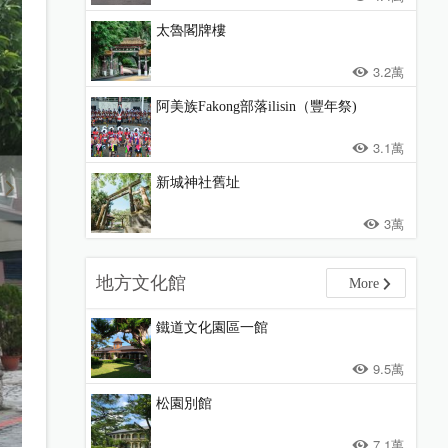
太魯閣牌樓
3.2萬
阿美族Fakong部落ilisin（豐年祭)
3.1萬
新城神社舊址
3萬
地方文化館
More
鐵道文化園區一館
9.5萬
松園別館
7.1萬