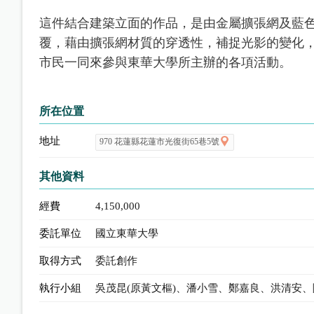
這件結合建築立面的作品，是由金屬擴張網及藍色
覆，藉由擴張網材質的穿透性，補捉光影的變化，
市民一同來參與東華大學所主辦的各項活動。
所在位置
地址
970 花蓮縣花蓮市光復街65巷5號
其他資料
經費
4,150,000
委託單位
國立東華大學
取得方式
委託創作
執行小組
吳茂昆(原黃文樞)、潘小雪、鄭嘉良、洪清安、