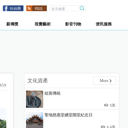
粉絲團
RSS
薪傳獎
視覺藝術
影音刊物
便民服務
文化資產
More
459
紋面傳統
5萬
聖地慈惠堂總堂開堂紀念日
4.4萬