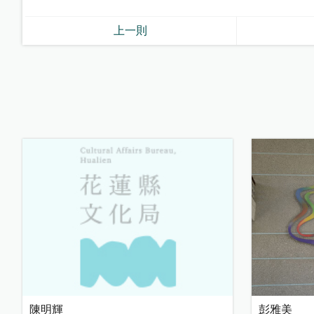
上一則
陳明輝
彭雅美