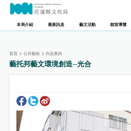
跳
主要內容區塊
到
主
要
本局介紹
最新訊息
藝文活動
館室導覽
內
容
區
塊
首頁
公共藝術
作品查詢
藝托邦藝文環境創造--光合