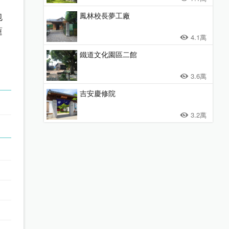
包
鳳林校長夢工廠
蓮
4.1萬
鐵道文化園區二館
3.6萬
吉安慶修院
3.2萬