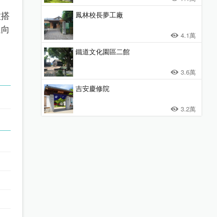
盆搭
鳳林校長夢工廠
迎向
4.1萬
鐵道文化園區二館
3.6萬
吉安慶修院
3.2萬