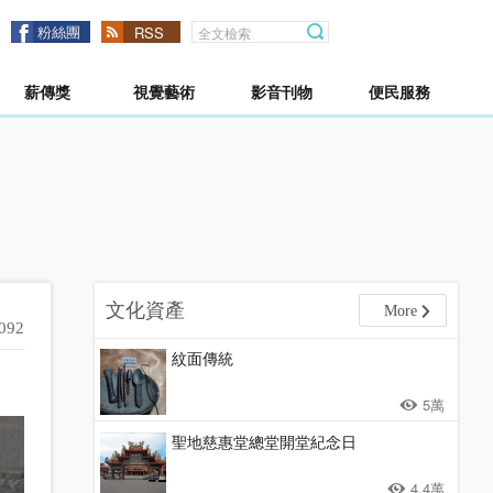
粉絲團
RSS
薪傳獎
視覺藝術
影音刊物
便民服務
文化資產
More
092
紋面傳統
5萬
聖地慈惠堂總堂開堂紀念日
4.4萬