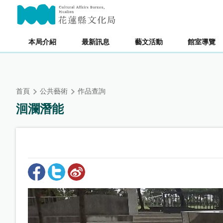
跳
主要內容區塊
到
主
要
本局介紹
最新訊息
藝文活動
館室導覽
內
容
區
塊
首頁
公共藝術
作品查詢
洄瀾潛能