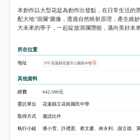
本創作以大型花盆為創作出發點，在日常生活的潛
配大地"洄瀾"圖像，透過自然映射原理，產生維
大未來的學子，一起綻放洄瀾潛能，邁向美好未
所在位置
地址
970 花蓮縣花蓮市公園路40號
其他資料
經費
642,500元
委託單位
花蓮縣立花崗國民中學
取得方式
邀請比件
執行小組
潘小雪、許禮憲、蔡文慶、林永利、謝立德、