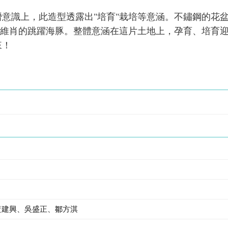
意識上，此造型透露出"培育"栽培等意涵。不鏽鋼的花
妙維肖的跳躍海豚。整體意涵在這片土地上，孕育、培育
來！
黃建興、吳盛正、鄒方淇