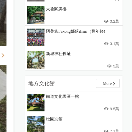
太魯閣牌樓
3.2萬
阿美族Fakong部落ilisin（豐年祭)
3.1萬
新城神社舊址
3萬
地方文化館
More
鐵道文化園區一館
9.5萬
松園別館
7.1萬