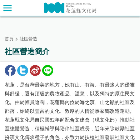
跳
主要內容區塊
到
主
要
內
首頁
社區營造
容
區
社區營造簡介
塊
花蓮，是台灣最美的地方，她有山、有海、有最迷人的優雅
與舒緩，還有頂級的農牧產品、溫泉，以及獨特的原住民文
化。由於幅員遼闊，花蓮縣內位於海之濱、山之巔的社區及
部落，始終以豐富的文化、敦厚的人情從事家鄉改造運動。
花蓮縣文化局自民國82年起配合文建會（現文化部）推動社
區總體營造，積極輔導與陪伴社區成長，近年來除鼓勵社區
扮演文化傳承種子的角色，亦致力於扶植社區發展社區文化