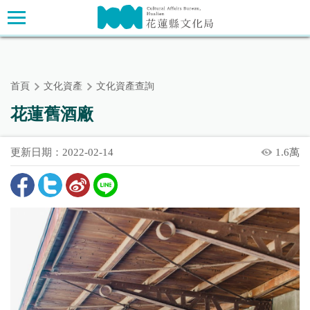
跳
主要內容區塊
到
主
要
內
首頁
文化資產
文化資產查詢
容
區
花蓮舊酒廠
塊
更新日期：2022-02-14
1.6萬