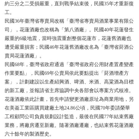
約三分之二受損嚴重，直到戰爭結束後，民國35年才重新復
工。
民國36年臺灣省專賣局改稱「臺灣省專賣局酒業事業有限公
司」，花蓮酒廠也改稱為「第八酒廠」。民國40年花蓮發生
嚴重的6級地震，當時強震重創整個花蓮市，花蓮舊酒廠也
遭受嚴重損害；民國46年花蓮舊酒廠改名為「臺灣省菸酒公
賣局花蓮酒廠」。
民國68年，臺灣省政府通過「臺灣省政府公用財產置產變產
作業要點」，民國69年公賣局依此要點提出「菸酒增產方
案」，計劃建設以生產紹興酒、啤酒、米酒、高粱酒為目標
的新工廠，並報請省主席協調中央各部會以專案方式核准。
花蓮酒廠依此計畫，首先申請變更酒廠原址為商業用地，另
在美崙工業區購買建廠土地24.86公頃，民國70年委請榮華
工程顧問公司負責規劃設計監造，最後在民國77年結束舊廠
業務，將廠房遷至新廠。隨著酒廠遷廠，也結束舊花蓮酒廠
六十餘年的製酒歷史。